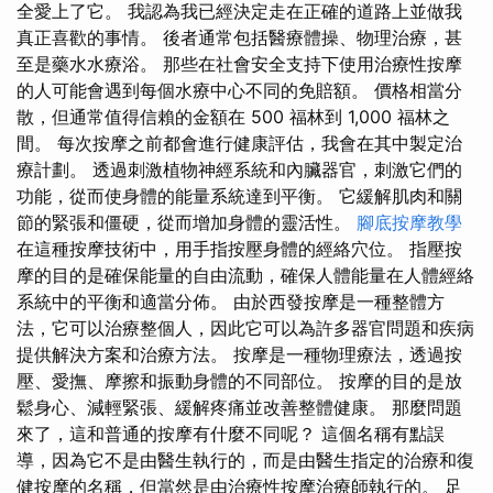
全愛上了它。 我認為我已經決定走在正確的道路上並做我
真正喜歡的事情。 後者通常包括醫療體操、物理治療，甚
至是藥水水療浴。 那些在社會安全支持下使用治療性按摩
的人可能會遇到每個水療中心不同的免賠額。 價格相當分
散，但通常值得信賴的金額在 500 福林到 1,000 福林之
間。 每次按摩之前都會進行健康評估，我會在其中製定治
療計劃。 透過刺激植物神經系統和內臟器官，刺激它們的
功能，從而使身體的能量系統達到平衡。 它緩解肌肉和關
節的緊張和僵硬，從而增加身體的靈活性。
腳底按摩教學
在這種按摩技術中，用手指按壓身體的經絡穴位。 指壓按
摩的目的是確保能量的自由流動，確保人體能量在人體經絡
系統中的平衡和適當分佈。 由於西發按摩是一種整體方
法，它可以治療整個人，因此它可以為許多器官問題和疾病
提供解決方案和治療方法。 按摩是一種物理療法，透過按
壓、愛撫、摩擦和振動身體的不同部位。 按摩的目的是放
鬆身心、減輕緊張、緩解疼痛並改善整體健康。 那麼問題
來了，這和普通的按摩有什麼不同呢？ 這個名稱有點誤
導，因為它不是由醫生執行的，而是由醫生指定的治療和復
健按摩的名稱，但當然是由治療性按摩治療師執行的。 足