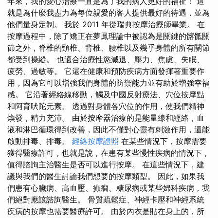
年來，我的愛心治療一直是為了我的病人更好的福祉！ 這
就是為什麼我盡力為每位親愛的客人提供最好的待遇，並為
他們量身定制。 我於 2011 年從瑞典按摩治療師畢業。 在
按摩過程中，除了矯正在夢鳳理論中被認為是關鍵的髂骶關
節之外，脊椎的頸椎、背椎、腰椎以及幾乎身體的所有關節
都受到操縱。 也適合治療性慾減退、壓力、焦慮、失眠、
疲勞、過敏等。 它還在健康和預防疾病方面發揮著重要作
用，因為它可以增強我們身體的防禦能力並有助於增強幸福
感。 它沿著經絡線移動，觸及中國反射療法、穴位按摩點
和阿育吠陀元素。 透過對身體各穴位的作用，使我們精神
煥發，精力充沛。 由於按摩器治療的是能量線和經絡，血
液和淋巴循環得到改善，因此不僅對心靈有刺激作用，還能
啟動排毒、排毒。
經絡按摩證照
在某些情況下，按摩需要
獲得醫療許可，也就是說，在患有某些慢性疾病的情況下，
值得諮詢主治醫生是否可以進行按摩。 在這些情況下，建
議與我們的醫生討論我們想要的按摩類型。 因此，如果我
們患有心臟病、高血壓、癲癇、糖尿病或某些婦科疾病，我
們絕對應該諮詢醫生。 骨質疏鬆症、神經卡壓和神經系統
疾病的按摩也需要醫療許可。 由於內衣是貼在身上的，所