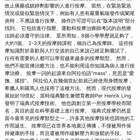
效止痛藥或鎮靜劑影響的人進行按摩。 當然，在緊急緊急
情況或疑似緊急情況下，例如有人患有嚴重氣喘發作或闌尾
炎時，不應該進行按摩。 操作許可證可以在“版本說明”部分
找到。 它包括進行指壓、運動和按摩治療師考試的自然療
法師必須遵守的法律。 眾所周知，8個小學學歷就足夠了，
大約1個。 2-3天的按摩師課程，稱自己為按摩師。 這些按
摩知識對於喜歡與人打交道的自己來說已經足夠嘗試了。
任何有需要的人都可以學習越來越多的按摩類型。 然而，
他們不能宣傳治癒方法，也不能利用這些知識為病人進行按
摩治療。 按摩一詞的起源來自阿拉伯語“mass”，意思是“愛
撫、揉捏”。 阿拉伯人在幾個世紀前就已經使用身體按摩，
希臘人和羅馬人也採用了這種方法。 然而，現代按摩的發
展始於19世紀，當時瑞典醫生兼體育教師Per Henrik Ling
發明了瑞典式按摩技術。 他也因創立第一所按摩學校而聞
名，其目的是在科學基礎上進行按摩。 瑞典式按摩仍然是
當今最常見的按摩類型之一，許多其他按摩技術也因他的工
作而誕生。 按摩現已在世界各地廣泛傳播，不僅被用作保
持健康的手段，而且還被用作緩解壓力和放鬆的手段。 10