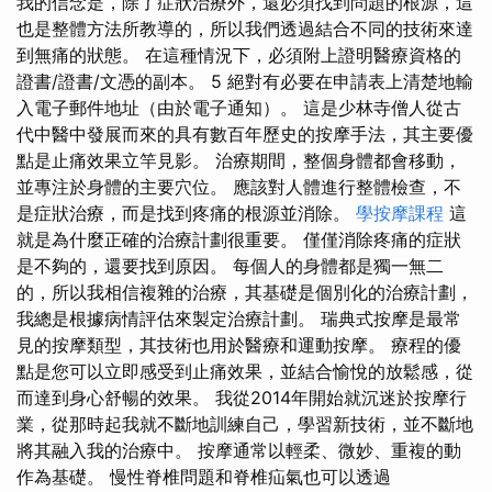
我的信念是，除了症狀治療外，還必須找到問題的根源，這
也是整體方法所教導的，所以我們透過結合不同的技術來達
到無痛的狀態。 在這種情況下，必須附上證明醫療資格的
證書/證書/文憑的副本。 5 絕對有必要在申請表上清楚地輸
入電子郵件地址（由於電子通知）。 這是少林寺僧人從古
代中醫中發展而來的具有數百年歷史的按摩手法，其主要優
點是止痛效果立竿見影。 治療期間，整個身體都會移動，
並專注於身體的主要穴位。 應該對人體進行整體檢查，不
是症狀治療，而是找到疼痛的根源並消除。
學按摩課程
這
就是為什麼正確的治療計劃很重要。 僅僅消除疼痛的症狀
是不夠的，還要找到原因。 每個人的身體都是獨一無二
的，所以我相信複雜的治療，其基礎是個別化的治療計劃，
我總是根據病情評估來製定治療計劃。 瑞典式按摩是最常
見的按摩類型，其技術也用於醫療和運動按摩。 療程的優
點是您可以立即感受到止痛效果，並結合愉悅的放鬆感，從
而達到身心舒暢的效果。 我從2014年開始就沉迷於按摩行
業，從那時起我就不斷地訓練自己，學習新技術，並不斷地
將其融入我的治療中。 按摩通常以輕柔、微妙、重複的動
作為基礎。 慢性脊椎問題和脊椎疝氣也可以透過