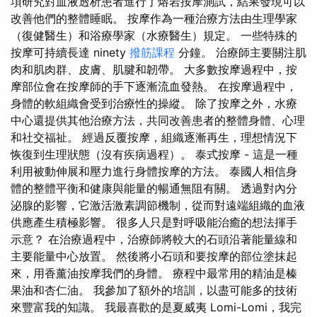
項研究對血液透析患者進行了熔岩按摩測試，結果發現可以
改善他們的整體睡眠。 按摩作為一種治療方法由生理學家
（復健醫生）和浴療學家（水療醫生）規定。 一些特殊的
按摩可持續長達 ninety
撥筋課程
分鐘。 治療師主要關注肌
肉和肌肉群、皮膚、肌腱和韌帶。 大多數按摩過程中，按
摩部位會在按摩師的手下逐漸流血發熱。 在按摩過程中，
身體的軟組織會受到治療性的操縱。 除了按摩之外，水療
中心還提供其他治療方法，共同改善患者的整體身體、心理
和社交福祉。 經過反覆按摩，組織逐漸再生，理想情況下
恢復到生理狀態（沒有疾病過程）。 泰式按摩 - 這是一種
利用被動伸展和壓力進行身體按摩的方法。 泰國人相信身
體的整體平衡和健康與能量的暢通無阻有關。 透過對內分
泌腺的影響，它激活激素調節機制，從而對遠端組織的血液
供應產生積極影響。 很多人只是對呼吸能治癒的想法揮手
示意？ 在治療過程中，治療師將較大的石頭沿著能量線和
主要能量中心放置。 然後將小石頭和要按摩的部位塗抹起
來，用香薰油按摩我們的身體。 療程中最常用的精油是榛
果油和杏仁油。 我參加了額外的培訓，以盡可能多的技術
來豐富我的知識。 我最喜歡的是夏威夷 Lomi-Lomi，我完