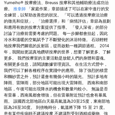
Yumeiho® 按摩療法、Breuss 按摩和其他輔助療法成功治
療。
推拿師
「家庭作業」章節描述了可以在家中進行的安
全練習，以幫助改善您的狀況。 「可以透過按摩療法治療
的徵兆和症狀」、「治療選擇」和「病情評估」章節為規劃
和應用有效的按摩方案提供了指導。 「發人深省」的部分
討論了治療前需要考慮的問題。 每一步腳都會抬起，因此
冷水和溫暖的空氣賦予了不斷變化的沐浴特徵。 石頭輕輕
地按摩我們腳底的反射區，從而啟動一種調節過程。 2014
年，我開始更認真地鑽研按摩的世界，想要了解更多、了解
更多。 我們按摩室的主要活動是放鬆人們的身體和靈魂。
有關更多信息，請閱讀數據管理資訊。 在生活方式營中，
我們可以了解各種程序在實踐中的應用。 除了強烈的積雲
和麵紗雲之外，預計還會有幾個小時的陽光。 預計多地有
陣雨、雷陣雨，部分地區可能出現大雷陣雨。 西南和南部
地區，午後可能出現降水的機會和數量均較小。 無論是否
有雷暴，西南風都會增強，但在雷暴附近預計也會有暴風
雨。 該國西北部地區白天最高氣溫為20至25度，東南部地
區為26至30度。 到傍晚時分，氣溫將下降 15 至 21 度。
患有某些疾病時不建議按摩 不建議對受到酒精或藥物、強