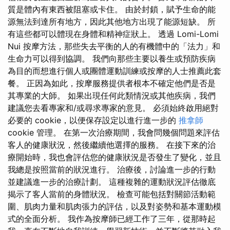
質是體內有東西被阻塞或卡住。 由於封鎖，賦予生命的能
源無法到達所有地方，因此其他地方出現了能源短缺。 所
有這些都可以體現在身體和精神症狀上。 透過 Lomi-Lomi
Nui 按摩方法，那些失去平衡的人的有機體中的「法力」和
生命力可以得到協調。 我們向那些主要以養生或預防疾病
為目的而想進行個人或團體運動訓練或按摩的人士推薦此套
餐。 正因為如此，按摩服務提供者根本不確定他們是否是
其專業的大師。 如果出現任何此類情況或其他疾病，我們
建議您去看專家和/或尋求專家的意見。 必須始終啟用絕對
必要的 cookie，以便保存設定以進行進一步的
推拿師
cookie 管理。 在第一次治療期間，我會問幾個問題來評估
客人的健康狀況，然後繼續他選擇的服務。 在接下來的治
療開始時，我也會評估您的健康狀況是否發生了變化，並且
我總是按照當前的狀況進行。 治療後，討論進一步的行動
並建議進一步的治療計劃。 這種複雜的運動狀況評估徹底
揭示了客人當前的身體狀況。 檢查可能包括對關節活動範
圍、肌肉力量和肌肉張力的評估，以及對姿勢和基本運動模
式的全面分析。 我作為按摩師已經工作了三年，從那時起