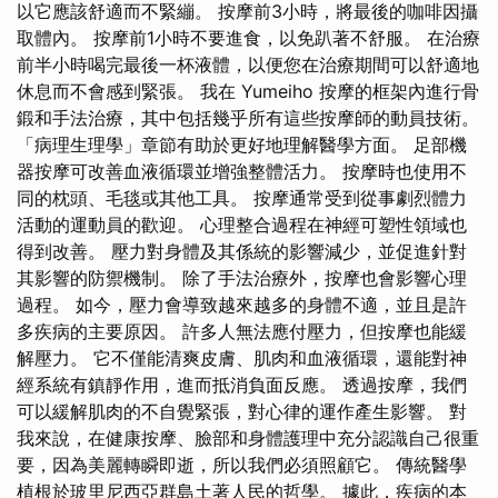
以它應該舒適而不緊繃。 按摩前3小時，將最後的咖啡因攝
取體內。 按摩前1小時不要進食，以免趴著不舒服。 在治療
前半小時喝完最後一杯液體，以便您在治療期間可以舒適地
休息而不會感到緊張。 我在 Yumeiho 按摩的框架內進行骨
鍛和手法治療，其中包括幾乎所有這些按摩師的動員技術。
「病理生理學」章節有助於更好地理解醫學方面。 足部機
器按摩可改善血液循環並增強整體活力。 按摩時也使用不
同的枕頭、毛毯或其他工具。 按摩通常受到從事劇烈體力
活動的運動員的歡迎。 心理整合過程在神經可塑性領域也
得到改善。 壓力對身體及其係統的影響減少，並促進針對
其影響的防禦機制。 除了手法治療外，按摩也會影響心理
過程。 如今，壓力會導致越來越多的身體不適，並且是許
多疾病的主要原因。 許多人無法應付壓力，但按摩也能緩
解壓力。 它不僅能清爽皮膚、肌肉和血液循環，還能對神
經系統有鎮靜作用，進而抵消負面反應。 透過按摩，我們
可以緩解肌肉的不自覺緊張，對心律的運作產生影響。 對
我來說，在健康按摩、臉部和身體護理中充分認識自己很重
要，因為美麗轉瞬即逝，所以我們必須照顧它。 傳統醫學
植根於玻里尼西亞群島土著人民的哲學。 據此，疾病的本