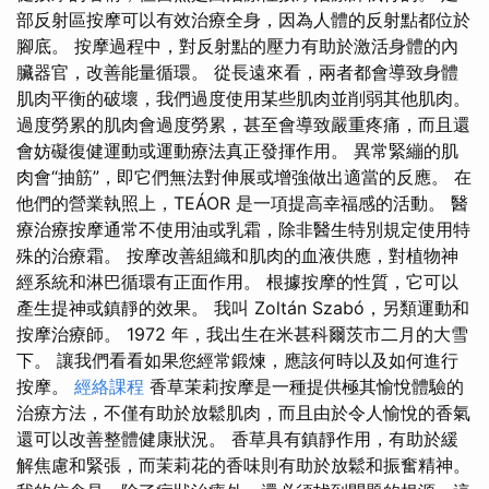
部反射區按摩可以有效治療全身，因為人體的反射點都位於
腳底。 按摩過程中，對反射點的壓力有助於激活身體的內
臟器官，改善能量循環。 從長遠來看，兩者都會導致身體
肌肉平衡的破壞，我們過度使用某些肌肉並削弱其他肌肉。
過度勞累的肌肉會過度勞累，甚至會導致嚴重疼痛，而且還
會妨礙復健運動或運動療法真正發揮作用。 異常緊繃的肌
肉會“抽筋”，即它們無法對伸展或增強做出適當的反應。 在
他們的營業執照上，TEÁOR 是一項提高幸福感的活動。 醫
療治療按摩通常不使用油或乳霜，除非醫生特別規定使用特
殊的治療霜。 按摩改善組織和肌肉的血液供應，對植物神
經系統和淋巴循環有正面作用。 根據按摩的性質，它可以
產生提神或鎮靜的效果。 我叫 Zoltán Szabó，另類運動和
按摩治療師。 1972 年，我出生在米甚科爾茨市二月的大雪
下。 讓我們看看如果您經常鍛煉，應該何時以及如何進行
按摩。
經絡課程
香草茉莉按摩是一種提供極其愉悅體驗的
治療方法，不僅有助於放鬆肌肉，而且由於令人愉悅的香氣
還可以改善整體健康狀況。 香草具有鎮靜作用，有助於緩
解焦慮和緊張，而茉莉花的香味則有助於放鬆和振奮精神。