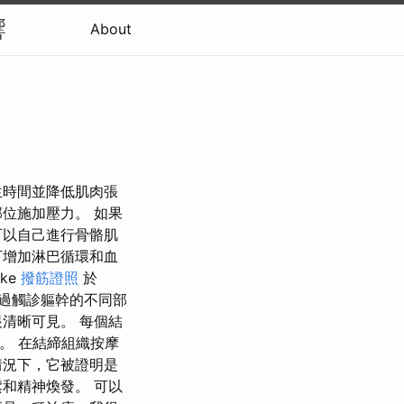
響
About
生時間並降低肌肉張
位施加壓力。 如果
可以自己進行骨骼肌
下增加淋巴循環和血
ke
撥筋證照
於
透過觸診軀幹的不同部
清晰可見。 每個結
的。 在結締組織按摩
情況下，它被證明是
和精神煥發。 可以