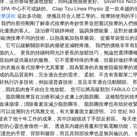
這些香味會讓他放鬆，同時讓他感覺更好。 Silverfox Nico P
A 中心不可或缺的。 Clap Tzu Linea Physio 是一款
按摩課程
這款多功能、便攜且符合人體工學的... 按摩師使用的
 我們向那些剛剛了解泰式按摩的奇妙世界並想嘗試按摩的人們推
此優惠的客人。 該治療可鎮靜神經、協調身體能量，這對於健
與歐洲按摩不同的技術，以熱蒸氣加熱草藥袋。 從藥草袋冒出的
。 它可以緩解關節和肌肉僵硬並減輕疼痛。 我們的價格非常有
值的人。 更長的持續時間允許更長的放鬆技巧，無論您選擇哪
並始終提供最好的服務。 它不需要特殊的準備，但最好做好準
鬆的衣服在泰式按摩中尤其重要，因為緊身的衣服會阻礙按摩的
成的高品質面料，完全適合您的需求。 柔韌、不含有害鄰苯二甲
於執行許多技術，例如湯普森技術，並且非常適合活動關節。 
，因此肌肉會不由自主地放鬆。 您可以將高級類別 FABULO Chi
。 脂肪團按摩旨在治療和減少皮膚上的脂肪團。 這種類型的按
血液循環，消除毒素並減少脂肪團等。 脂肪團按摩也有助於收
可以追溯到古代瑪雅文化，有大量書面文獻證明。 20 世紀 80
aiser 發表了他十年工作的成果，其中詳細描述了手部反射區。 每
您的心靈也會煥然一新。 透過其內建的香薰和空氣電離功能，
呵護您的手臂、背部和腿部，而且其頸部按摩也是無與倫比的。 