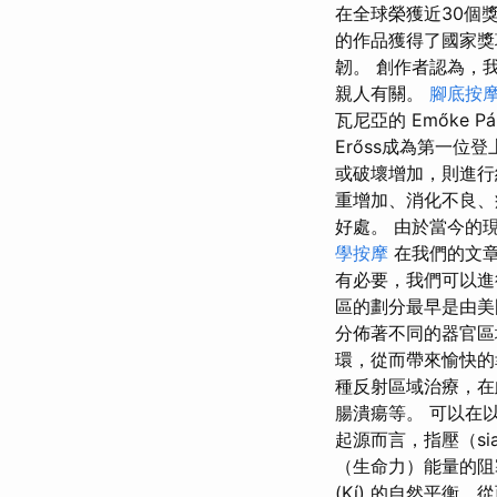
在全球榮獲近30個
的作品獲得了國家獎項
韌。 創作者認為，
親人有關。
腳底按
瓦尼亞的 Emőke Pál
Erőss成為第一位
或破壞增加，則進行
重增加、消化不良、
好處。 由於當今的
學按摩
在我們的文章
有必要，我們可以進
區的劃分最早是由美
分佈著不同的器官區
環，從而帶來愉快的
種反射區域治療，在
腸潰瘍等。 可以在
起源而言，指壓（s
（生命力）能量的阻
(Kí) 的自然平衡