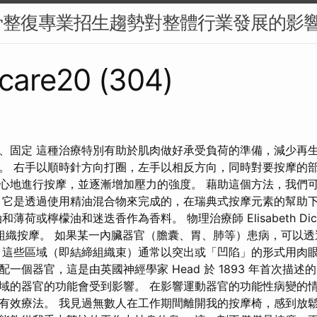
骨整復專業招生趨勢對整體行業發展的影
care20 (304)
、固定 這種治療特別有助於肌肉做好承受負荷的準備，減少再
。 右手以順時針方向打圈，左手以相反方向，同時對要按摩的部
心地進行按摩，並逐漸增加壓力的強度。 藉助這個方法，我們
 它是透過使用精油混合物來完成的，在瑞典式按摩元素的幫助
薄荷或檸檬油和迷迭香作為香料。 物理治療師 Elisabeth Dic
結締組織按摩。 如果某一內臟器官（膽囊、胃、肺等）患病，可以
 這些區域（即結締組織束）通常以突出或「凹陷」的形式用肉眼
一個器官，這是由英國神經學家 Head 於 1893 年首次描述
域的器官的功能會受到影響。 在影響運動器官的功能性病變的
有效療法。 我見過無數人在工作期間離開我的按摩椅，感到放鬆