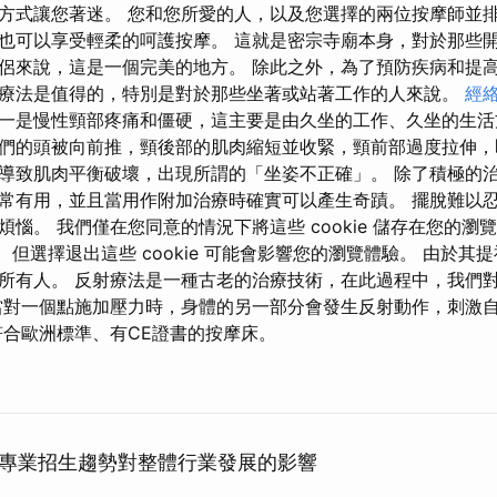
方式讓您著迷。 您和您所愛的人，以及您選擇的兩位按摩師並
也可以享受輕柔的呵護按摩。 這就是密宗寺廟本身，對於那些
侶來說，這是一個完美的地方。 除此之外，為了預防疾病和提
療法是值得的，特別是對於那些坐著或站著工作的人來說。
經
一是慢性頸部疼痛和僵硬，這主要是由久坐的工作、久坐的生活
們的頭被向前推，頸後部的肌肉縮短並收緊，頸前部過度拉伸，
導致肌肉平衡破壞，出現所謂的「坐姿不正確」。 除了積極的
常有用，並且當用作附加治療時確實可以產生奇蹟。 擺脫難以
惱。 我們僅在您同意的情況下將這些 cookie 儲存在您的瀏
ie。 但選擇退出這些 cookie 可能會影響您的瀏覽體驗。 由於
所有人。 反射療法是一種古老的治療技術，在此過程中，我們
當對一個點施加壓力時，身體的另一部分會發生反射動作，刺激
符合歐洲標準、有CE證書的按摩床。
專業招生趨勢對整體行業發展的影響