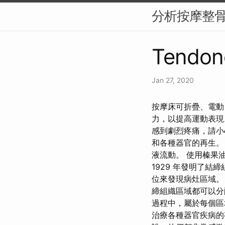
分析按摩整
Tendon
Jan 27, 2020
按摩床可折疊、電動
力，以提高運動表現
感到劇烈疼痛，請小
和各種器官的再生。
液流動。 使用榛果油和
1929 年發明了
位來發現病灶區域。
締組織區域都可以分配
過程中，屬於每個區
治療各種器官疾病的