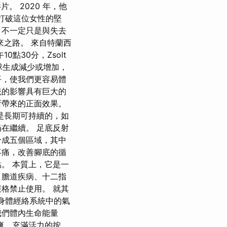
 2020 年，他
圖打破這位女性的堅
，不一定只是與失去
來之路。 來自特蘭西
上午10點30分，Zsolt
血球生成減少或增加，
平，使我們更容易體
統的影響具有巨大的
所帶來的正面效果。
是長期可持續的，如
在繼續。 足底反射
分成五個區域，其中
疼痛，改善腳底的循
。 本質上，它是一
、膽道疾病、十二指
格禁止使用。 就其
們身體經絡系統中的氣
我們體內生命能量
爽、充滿活力的按