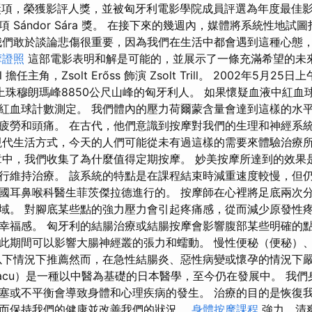
獎項，榮獲影評人獎，並被匈牙利電影學院成員評選為年度最佳影片。
 Sándor Sára 獎。 在接下來的幾週內，媒體將系統性地試
我們敢於談論悲傷很重要，因為我們在生活中都會遇到這種心態
摩證照
這部電影表明和解是可能的，並展示了一條充滿希望​​的未
 擔任主角，Zsolt Erőss 飾演 Zsolt Trill。 2002年5月25日
登上珠穆朗瑪峰8850公尺山峰的匈牙利人。 如果懷疑血液中紅
紅血球計數測定。 我們體內的壓力荷爾蒙含量會達到這樣的水
疲勞和頭痛。 在古代，他們意識到按摩對我們的生理和神經系
現代生活方式，今天的人們可能從未有過這樣的需要來體驗治療
中，我們收集了為什麼值得定期按摩。 妙美按摩所達到的效果
行維持治療。 該系統的特點是在課程結束時減重速度較慢，但仍
國耳鼻喉科醫生菲茨傑拉德進行的。 按摩師在心裡將足底兩次
域。 對腳底某些點的強力壓力會引起疼痛感，從而減少原發性
幸福感。 匈牙利的結腸治療或結腸按摩會影響腹部某些明確的點
此期間可以影響大腸神經叢的張力和蠕動。 慢性便秘（便秘）
以下情況下推薦然而，在急性結腸炎、惡性病變或懷孕的情況下嚴
iacu）是一種以中醫為基礎的日本醫學，至今仍在發展中。 我
塞或不平衡會導致身體和心理疾病的發生。 治療的目的是恢復
，從而保持我們的健康並改善我們的狀況。
身體按摩課程
強力、清