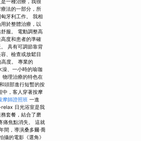
更是一種治療，我很
摩療法的一部分，所
匈牙利工作。 我相
油用於整體治療，以
舒服。 電動調整高
佳高度和患者的準確
。 具有可調節靠背
美容、檢查或放鬆目
節的高度。 專業的
個熱水澡、一小時的瑜珈
 物理治療的特色在
和頭部進行短暫的按
程中，客人穿著按摩
按摩師證照班
一進
lax 日光浴室是我
服務套餐，結合了磨
疼痛焦點消失。 這就
8年間，導演桑多爾·喬
年拍攝的電影《選角》