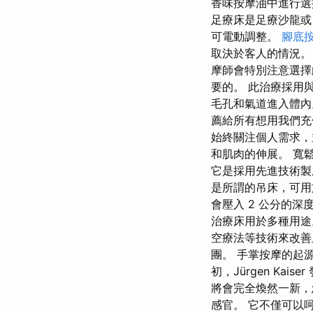
香味按摩油中進行選擇，
足療床是足療沙龍或 SP
可電動調整。
腳底
取決於客人的情況。
摩師會特別注意選擇
要的。 此治療採用
毛孔和氣道進入體內
薦給所有想用我們充
始終關注個人需求，
和肌肉的伸展。 寬
它是採用先進技術製
是所謂的吊床，可用
會壓入 2 公分的深度
治療床用於多種用途
空療法等技術來改善
團。 手掌按摩的起源
初，Jürgen K
將會完全煥然一新，
感官。 它不僅可以