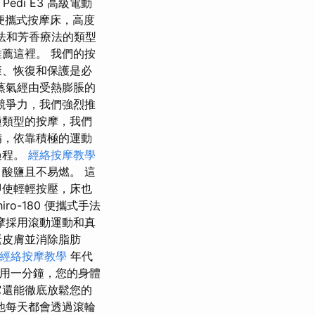
edi E3 高級電動
卓越的便攜式按摩床，高度
手法和芳香療法的類型
薦這裡。 我們的按
康、恢復和保護是必
蒸氣經由受熱膨脹的
競爭力，我們強烈推
種類型的按摩，我們
備，依靠積極的運動
過程。
經絡按摩教學
酸鹽且不易燃。 這
即使輕輕按壓，床也
ro-180 便攜式手法
摩採用滾動運動和真
緊皮膚並消除脂肪
經絡按摩教學
年代
天使用一分鐘，您的身體
它還能徹底放鬆您的
他每天都會透過滾輪