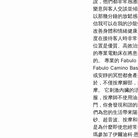
說，他們都非常感激
樂意與客人交談並傾
以那幾分鐘的放鬆感
信我可以在我的沙龍
改善身體和情緒健康
度在接待客人時非常
位置是優質、高效治
的專業電動床在將患
的。 專業的 Fabul
Fabulo Cami
或安靜的冥想都會產
於，不僅按摩腳部，
摩。 它刺激內臟的
服，按摩師不使用油
門，你會發現和諧的環
們為您的生活帶來陽
砂、超音波、按摩和
是為什麼即使您經常按
瑪參加了伊爾迪科·