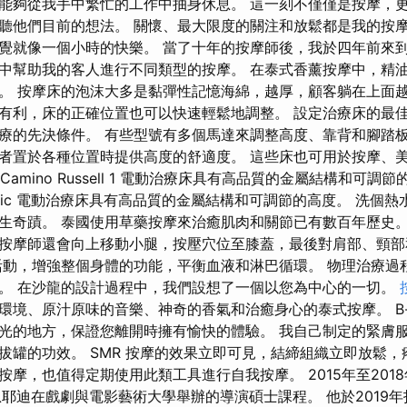
能夠從我手中繁忙的工作中抽身休息。 這一刻不僅僅是按摩，
聽他們目前的想法。 關懷、最大限度的關注和放鬆都是我的按
覺就像一個小時的快樂。 當了十年的按摩師後，我於四年前來到
中幫助我的客人進行不同類型的按摩。 在泰式香薰按摩中，精
。 按摩床的泡沫大多是黏彈性記憶海綿，越厚，顧客躺在上面越
有利，床的正確位置也可以快速輕鬆地調整。 設定治療床的最
療的先決條件。 有些型號有多個馬達來調整高度、靠背和腳踏板
者置於各種位置時提供高度的舒適度。 這些床也可用於按摩、
o Camino Russell 1 電動治療床具有高品質的金屬結構和可調
no Basic 電動治療床具有高品質的金屬結構和可調節的高度。 洗
生奇蹟。 泰國使用草藥按摩來治癒肌肉和關節已有數百年歷史。
按摩師還會向上移動小腿，按壓穴位至膝蓋，最後對肩部、頸部
活動，增強整個身體的功能，平衡血液和淋巴循環。 物理治療過
。 在沙龍的設計過程中，我們設想了一個以您為中心的一切。
境、原汁原味的音樂、神奇的香氣和治癒身心的泰式按摩。 B-re
光的地方，保證您離開時擁有愉快的體驗。 我自己制定的緊膚
拔罐的功效。 SMR 按摩的效果立即可見，結締組織立即放鬆，
摩，也值得定期使用此類工具進行自我按摩。 2015年至201
恩耶迪在戲劇與電影藝術大學舉辦的導演碩士課程。 他於2019