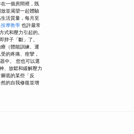
排在一個房間裡，既
開放並渴望一起體驗
高生活質量，每月至
絡按摩教學
也許最常
方式和壓力引起的。
即脖子「斷」了。
治療（體能訓練、運
忍受的疼痛、痙攣，
覽器中。 您也可以選
其提神、放鬆和緩解壓力
對腳底的某些「反
自然的自我修復並增