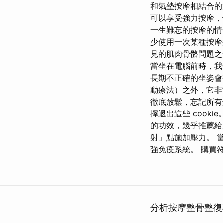
和氣墊按摩相結合的
可以享受強力按摩，
一生難忘的按摩的情
少使用一次某種按摩
見的肌肉骨骼問題之
當坐在電腦前時，我
長期不正確的坐姿會
動療法）之外，它非
徹底放鬆，忘記所有煩
擇退出這些 cook
的功效，幾乎推薦給
射」點施加壓力。 
強免疫系統。 購買
分析按摩整骨整復