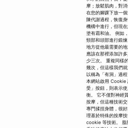
摩；放鬆肌肉，對消
在您的腳踝下放一個
陳代謝過程，恢復身
機構中進行，但現在
塗有霜和油。 例如
頸部和頭部進行鍛煉
地方從他最需要的地
應該在那裡添加許多
少三次。 重複同樣
幾次，但這樣我們就
以稱為「有洞」過程
本網站啟用 Cook
受」按鈕，則表示使
衡。 它不僅對神經
按摩，但這種技術交
專門揉捏身體，很好地
理基於特殊的按摩技
cookie 等技術