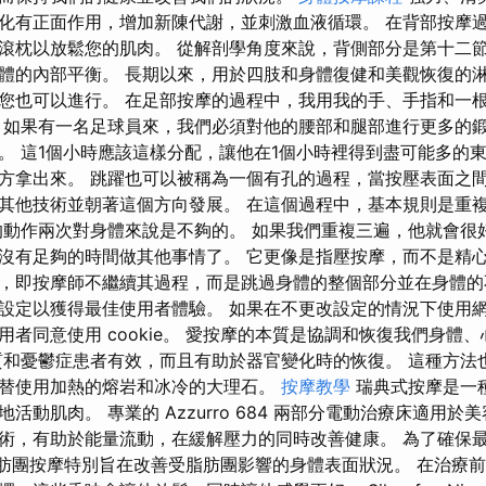
化有正面作用，增加新陳代謝，並刺激血液循環。 在背部按摩
滾枕以放鬆您的肌肉。 從解剖學角度來說，背側部分是第十二節
體的內部平衡。 長期以來，用於四肢和身體復健和美觀恢復的
您也可以進行。 在足部按摩的過程中，我用我的手、手指和一
，如果有一名足球員來，我們必須對他的腰部和腿部進行更多的
。 這1個小時應該這樣分配，讓他在1個小時裡得到盡可能多的
方拿出來。 跳躍也可以被稱為一個有孔的過程，當按壓表面之
其他技術並朝著這個方向發展。 在這個過程中，基本規則是重
的動作兩次對身體來說是不夠的。 如果我們重複三遍，他就會很
沒有足夠的時間做其他事情了。 它更像是指壓按摩，而不是精心
，即按摩師不繼續其過程，而是跳過身體的整個部分並在身體的
ie 設定以獲得最佳使用者體驗。 如果在不更改設定的情況下使
用者同意使用 cookie。 愛按摩的本質是協調和恢復我們身體
質和憂鬱症患者有效，而且有助於器官變化時的恢復。 這種方法
替使用加熱的熔岩和冰冷的大理石。
按摩教學
瑞典式按摩是一
活動肌肉。 專業的 Azzurro 684 兩部分電動治療床適用於
術，有助於能量流動，在緩解壓力的同時改善健康。 為了確保
。 脂肪團按摩特別旨在改善受脂肪團影響的身體表面狀況。 在治療