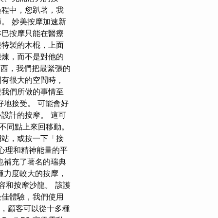
過程中，您趴著，我
。 妙美按摩加速新
淋巴按摩只能在醫療
根特製的木棍，上面
鍛煉，而不是對他的
東西，我們把最緊張的
間有很大的空間時，
複我們所做的事情至
好地接受。 可能會好
設計的按摩。 這可
不同點上來回移動。
用網站，或按一下「接
、心理和精神能量的平
也補充了著名的瑞典
種力度較大的按摩，
美容和按摩沙龍。 該護
最佳體驗，我們使用
前，顧客可以從十多種