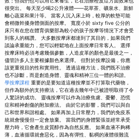
效；但我們也可以用它來養生，它在治療橙皮症方面效果也
很突出。 每天至少喝2公升液體——花草茶、礦泉水、新鮮
離心蔬菜和果汁等。 當客人沉入床上時，較厚的軟墊可能
會稍微幹擾身體側面的按摩。 寬度小於 sixty five 公分的
床只有在您在體育俱樂部為較小的孩子按摩等情況下才會受
到客人的稱讚。 大多數按摩床都達到了其目的，如果我們
談論承重能力，您可以輕鬆地在上面按摩日常客人。 選擇
按摩床時必須考慮幾個參數，人造皮革的顏色是最後之一，
儘管許多人主要根據顏色來選擇。 但對於按摩設備，你應
該更重視目的性和實用性。 透過這種方法，我們既不治療
也不診斷，而是創造身體、靈魂和精神三位一體的和諧。
學按摩課程
重要的是要知道這種按摩並不打算取代藥物，
但作為額外的支持療法，它在過去幾年中已被證明取得了令
人驚訝的成功。 靈魂按摩可以作為治療焦慮、憂鬱、恐慌
症和精神創傷的附加療法。 由於它的影響，我們可以與自
己和世界和諧相處。 如果再加上日常壓力，我們的免疫系
統就會慢慢但一定會放棄。 當我們的身體緊張並經常承受
壓力時，它會產生皮質醇作為自然反應。 如果血液不夠稀
薄，血液循環就會惡化，因為有彈性、黏稠的液體很難流