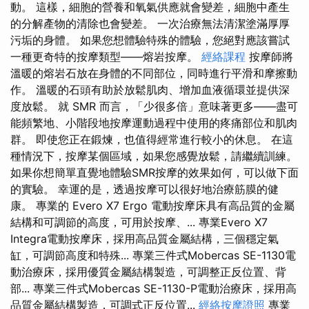
動。 這樣，細胞的營養和氧氣供應就會變差，細胞中產生
的分解產物的清除也會變差。 一次治療無法清潔塗滿厚厚
污垢的身體。 如果您想體驗特殊的體驗，您絕對應該嘗試
一種更奇特的按摩類型——熔岩按摩。
經絡課程
按摩師將
溫暖的熔岩石放在身體的不同部位，同時進行平滑和摩擦動
作。 溫暖的石頭有助於放鬆肌肉、增加血液循環並提供深
度放鬆。 就 SMR 而言，「少很多倍」意味著更多——盡可
能頻繁地、小階段地按摩運動過程中使用的疼痛部位和肌肉
群。 即使您正在鍛煉，也值得經常進行較小的休息。 在這
種情況下，按摩某個區域，如果您感覺放鬆，請繼續訓練。
如果你想簡單直覺地體驗SMR按摩的效果如何，可以做下面
的實驗。 幸運的是，透過按摩可以很好地治療筋膜的健
康。 專業的 Evero X7 Ergo 電動按摩床具有高品質的金屬
結構和可調節的高度，可用於按摩、... 專業Evero X7
Integra電動按摩床，採用高品質金屬結構，三個穩定氣
缸，可調節高度和特殊... 專業三件式Mobercas SE-1130電
動治療床，採用優質金屬結構製造，可調整正反位置、背
部... 專業三件式Mobercas SE-1130-P電動治療床，採用高
品質金屬結構製造，可調式正反位置...
經絡按摩證照
專業