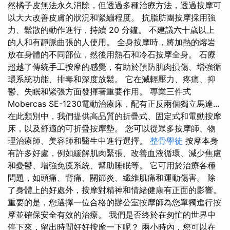
然橘子皮無法永久消除，但透過多種治療方法，透過按摩可
以大大改善皮膚的狀況和緊繃程度。 抗脂肪團按摩採用強
力、鬆散的動作進行，持續 20 分鐘。 不建議六十歲以上
的人和有靜脈曲張的人使用。 全身按摩時，將加熱的熔岩
放在身體的不同部位，然後用熱石和冷石按摩全身。 石療
超越了傳統手工按摩的感覺，有助於預防肌肉損傷、增強循
環系統功能、排毒和深度放鬆。 它在減輕壓力、疼痛、抑
鬱、失眠和緊張方面發揮著重要作用。 專業三件式
Mobercas SE-1230電動治療床，配有正反兩個獨立馬達...
在此類別中，我們提供高品質的折疊式、固定式和電動按摩
床，以及舒適的可折疊按摩墊。 您可以從眾多按摩師、物
理治療師、美容師和醫生中進行選擇。
整骨學徒
按摩本身
有許多好處，例如緩解肌肉緊張、改善血液循環、減少焦慮
和憂鬱、增強免疫系統、幫助睡眠等。 它可用於治療各種
問題，如頭痛、背痛、關節炎、纖維肌痛和運動傷害。 除
了身體上的好處外，按摩對精神和情緒健康有正面的影響。
重要的是，您選擇一位合格的辦公室按摩師為您單獨進行按
摩並確保安全有效的治療。 我們是否終於在匆忙的世界中
停下來，留出時間好好按摩一下呢？ 兩小時內，您可以在