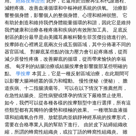
用。
經絡按摩證照
此外，它還用於治療再生和代謝過程、
減輕疼痛、改善血液循環和中樞神經系統的供氧。 治療影
響整個身體，影響個人的整個身體、心理和精神狀態。 它
有助於創造和維持我們身體能量循環的和諧，因此它是維持
我們健康和治療各種疼痛和疾病的有效附加工具。 足底反
射區的劃分最早是由美國耳鼻喉科醫生菲茨傑拉德進行的。
按摩師在心裡將足底兩次分成五個區域，其中分佈著不同的
器官區域。 對腳底某些點的強力壓力會引起疼痛感，從而
減少原發性疼痛，改善腳底的循環，從而帶來愉快的幸福
感。 匈牙利的結腸治療或結腸按摩會影響腹部某些明確的
點。
學按摩
本質上，它是一種反射區域治療，在此期間可
以影響大腸神經叢的張力和蠕動。 慢性便秘（便秘）、膽
道疾病、十二指腸潰瘍等。 可以在以下情況下推薦然而，
在急性結腸炎、惡性病變或懷孕的情況下嚴格禁止使用。
如今，我們可以從各種各樣的按摩類型中進行選擇，所有這
些類型都有其獨特的優勢和積極的效果。 一種增加血液循
環和組織氧合作用、放鬆肌肉並鎮靜神經系統的按摩形式，
需要在合格專業人員的幫助下進行。 由於皮下結締組織收
縮，所謂的蜂窩性組織炎，或拉丁語的蜂窩性組織炎。 雖