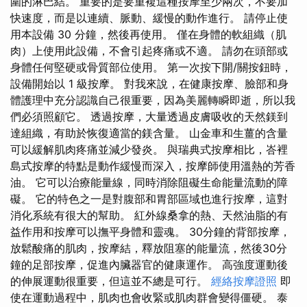
圍的淋巴結。 重要的是要重複這種按摩至少兩次，不要加
快速度，而是以連續、脈動、緩慢的動作進行。 請停止使
用本設備 30 分鐘，然後再使用。 僅在身體的軟組織（肌
肉）上使用此設備，不會引起疼痛或不適。 請勿在頭部或
身體任何堅硬或骨質部位使用。 第一次按下開/關按鈕時，
設備開始以 1 級按摩。 對我來說，在健康按摩、臉部和身
體護理中充分認識自己很重要，因為美麗轉瞬即逝，所以我
們必須照顧它。 透過按摩，大量透過皮膚吸收的天然鎂到
達組織，有助於恢復適當的鎂含量。 山金車和生薑的含量
可以緩解肌肉疼痛並減少發炎。 與瑞典式按摩相比，峇裡
島式按摩的特點是動作緩慢而深入，按摩師使用溫熱的芳香
油。 它可以治療能量線，同時消除阻礙生命能量流動的障
礙。 它的特色之一是對腹部和胃部區域也進行按摩，這對
消化系統有很大的幫助。 紅外線桑拿的熱、天然油脂的有
益作用和按摩可以撫平身體和靈魂。 30分鐘的背部按摩，
放鬆酸痛的肌肉，按摩結，釋放阻塞的能量流，然後30分
鐘的足部按摩，促進內臟器官的健康運作。 高強度運動後
的伸展運動很重要，但這並不總是可行。
經絡按摩證照
即
使在運動過程中，肌肉也會收緊或肌肉群會變得僵硬。 泰