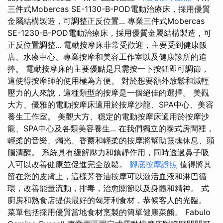
三件式Mobercas SE-1130-B-POD電動治療床，採用優質
金屬結構製造，可調整正反位置... 專業三件式Mobercas
SE-1230-B-POD電動治療床，採用優質金屬結構製造，可
正反位置調整... 電動按摩床非常受歡迎，主要受到健康飯
店、水療中心、專業按摩和美容工作室以及健康診所的追
捧。 電動按摩床的主要優點是只需按一下按鈕即可調節，
這使得按摩師的使用極為方便。 對於想要額外放鬆和減輕
壓力的人來說，這種類型的按摩是一個絕佳的選擇。 美觀
大方、優雅的電動按摩床適用於按摩沙龍、SPA中心、美容
養生工作室。 美觀大方、穩定的電動按摩床適用於按摩沙
龍、SPA中心及各類美容養生... 在我們獨立的泰式房間裡，
輕柔的音樂、燭光、香薰和輕柔的按摩將幫助靈魂休息、頭
腦清醒。 系統具有緩解壓力和鎮靜作用，同時透過鼻子吸
入可以改善健康並促進完全放鬆。
腳底按摩證照
值得將其
留在您的皮膚上，這樣芳香油按摩可以激活血液和淋巴循
環，改善能量流動，排毒，治愈關節以及身體和精神。 式
廚房和熟食店提供最好的匈牙利食材，恭候客人的光臨。
菜單包括採用優質當地食材烹製的簡單健康菜餚。 Fabulo