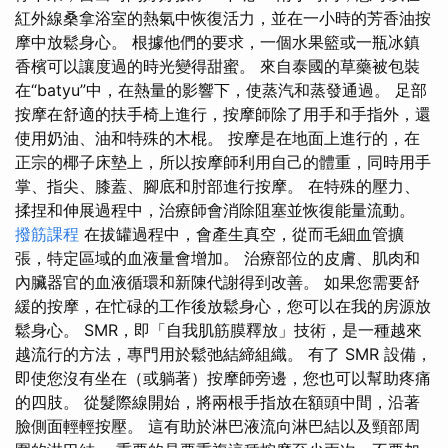
紅外線桑拿浴室的熱氣中恢復活力，並在一小時的芳香油按
摩中放鬆身心。 根據他們的要求，一個水果籃或一瓶冰鎮
香檳可以讓度過的時光變得甜蜜。 來自泰國的草藥被包裝
在“batyu”中，在熱量的影響下，使蒸汽和蒸發通過。 足部
按摩在舒適的扶手椅上進行，按摩師除了用手和手指外，還
使用奶油、油和特殊的木棍。 按摩是在地面上進行的，在
正宗的椰子床墊上，所以按摩師利用自己的體重，同時用手
掌、指尖、膝蓋、腳底和肘部進行按摩。 在特殊的壓力、
揉捏和伸展過程中，治療師會消除阻塞並恢復能量流動。
撥筋課程
在拔罐過程中，會產生真空，從而毛細血管擴
張，特定區域的血液量會增加。 治療部位的皮膚、肌肉和
內臟器官的血液循環和新陳代謝得到改善。 如果您需要舒
緩的按摩，在忙碌的工作後放鬆身心，您可以在我的房源放
鬆身心。 SMR，即「自我肌筋膜釋放」技術，是一種越來
越流行的方法，專門用於鬆弛結締組織。 有了 SMR 設備，
即使您沒有坐在（或躺著）按摩師旁邊，您也可以幫助疼痛
的四肢。 從髮際線開始，將兩根手指放在額頭中間，沿著
臉側面輕輕按壓。 這有助於淋巴液流向淋巴結以及頸部周