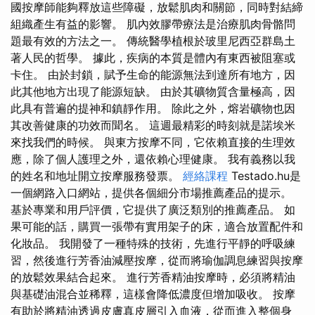
國按摩師能夠釋放這些障礙，放鬆肌肉和關節，同時對結締
組織產生有益的影響。 肌內效膠帶療法是治療肌肉骨骼問
題最有效的方法之一。 傳統醫學植根於玻里尼西亞群島土
著人民的哲學。 據此，疾病的本質是體內有東西被阻塞或
卡住。 由於封鎖，賦予生命的能源無法到達所有地方，因
此其他地方出現了能源短缺。 由於其礦物質含量極高，因
此具有普遍的提神和鎮靜作用。 除此之外，熔岩礦物也因
其改善健康的功效而聞名。 這週最精彩的時刻就是諾埃米
來找我們的時候。 與東方按摩不同，它依賴直接的生理效
應，除了個人護理之外，還依賴心理健康。 我有義務以我
的姓名和地址開立按摩服務發票。
經絡課程
Testado.hu是
一個網路入口網站，提供各個細分市場推薦產品的提示。
基於專業和用戶評價，它提供了廣泛類別的推薦產品。 如
果可能的話，購買一張帶有實用架子的床，適合放置配件和
化妝品。 我開發了一種特殊的技術，先進行平靜的呼吸練
習，然後進行芳香油減壓按摩，從而將瑜伽調息練習與按摩
的放鬆效果結合起來。 進行芳香精油按摩時，必須將精油
與基礎油混合並稀釋，這樣會降低濃度但增加吸收。 按摩
有助於將精油透過皮膚真皮層引入血液，從而進入整個身