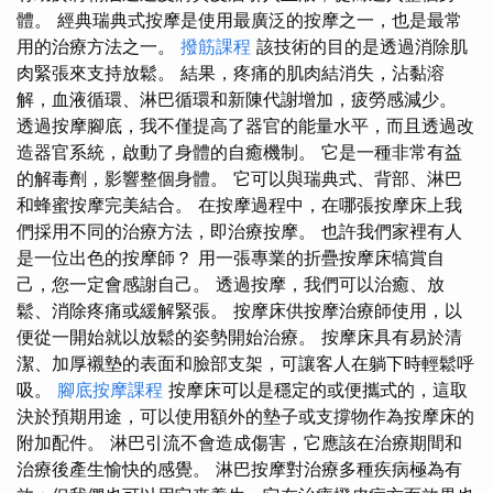
體。 經典瑞典式按摩是使用最廣泛的按摩之一，也是最常
用的治療方法之一。
撥筋課程
該技術的目的是透過消除肌
肉緊張來支持放鬆。 結果，疼痛的肌肉結消失，沾黏溶
解，血液循環、淋巴循環和新陳代謝增加，疲勞感減少。
透過按摩腳底，我不僅提高了器官的能量水平，而且透過改
造器官系統，啟動了身體的自癒機制。 它是一種非常有益
的解毒劑，影響整個身體。 它可以與瑞典式、背部、淋巴
和蜂蜜按摩完美結合。 在按摩過程中，在哪張按摩床上我
們採用不同的治療方法，即治療按摩。 也許我們家裡有人
是一位出色的按摩師？ 用一張專業的折疊按摩床犒賞自
己，您一定會感謝自己。 透過按摩，我們可以治癒、放
鬆、消除疼痛或緩解緊張。 按摩床供按摩治療師使用，以
便從一開始就以放鬆的姿勢開始治療。 按摩床具有易於清
潔、加厚襯墊的表面和臉部支架，可讓客人在躺下時輕鬆呼
吸。
腳底按摩課程
按摩床可以是穩定的或便攜式的，這取
決於預期用途，可以使用額外的墊子或支撐物作為按摩床的
附加配件。 淋巴引流不會造成傷害，它應該在治療期​​間和
治療後產生愉快的感覺。 淋巴按摩對治療多種疾病極為有