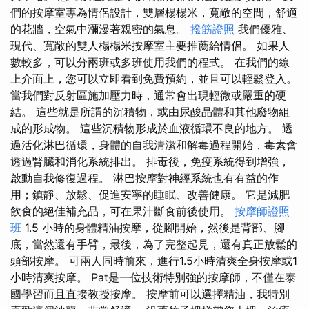
們的按摩室專為情侶設計，雙層榻榻米，寬敞的空間，舒適
的花牆，空氣中瀰漫著親密的氣息。
撥筋證照
我們優雅、
現代、寬敞的雙人榻榻米按摩室主要推薦給情侶。 如果人
數較多，可以分兩班或多班使用我們的程式。 在我們的線
上介面上，您可以立即看到免費預約，並且可以輕鬆登入。
當我們對反射區施加壓力時，通常會出現輕微或嚴重的硬
結。 這些就是所謂的沉積物，或由尿酸晶體和其他廢物組
成的形成物。 這些沉積物形成於血液循環不良的地方。 透
過活化淋巴循環，身體的自我清潔和解毒過程開始，毒素會
透過腎臟和消化系統排出。 排毒後，免疫系統得到增強，
啟動自我修復過程。 淋巴按摩對神經系統也有有益的作
用；鎮靜、放鬆、促進安寧的睡眠、改善健康。 它是減肥
飲食的絕佳補充品，可在果汁斷食前後使用。
按摩師證照
班
1.5 小時的身體精油按摩，從腳開始，然後是背部、腳
底，當然還有手臂，最後，為了完整起見，還有真正放鬆的
頭部按摩。 可兩人同時前來，進行1.5小時清爽全身按摩或1
小時清爽按摩。 Pat是一位技術特別強的按摩師，不僅在泰
國學習而且直接教授按摩。 按摩前可以選擇精油，我特別