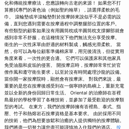
化和傳統按摩療法，您應該轉向古老的來源！ 如果您不打
算擦拭專門的著色油（例如聖約翰草），請選擇柔軟的毛
巾。 滾輪墊或半滾輪墊對於按摩師來說似乎不是必需的設
備，直到您遇到需要在按摩過程中調整腿部位置的客戶。
有些類型的顧客如果沒有用圓筒枕或半圓筒枕支撐腳部就會
感到非常不舒服，在這種情況下他們無法充分享受按摩。
衛生的一次性床單由舒適的材料製成，觸感光滑柔軟。 當
然，你可以為每位顧客準備棉床單，用完後清洗，但從實用
角度來看，一次性的更合適。 它們可以保護床和其他家具
免受油脂和皮垢的侵害。 開按摩店時，按摩師常常忙於官
僚作風和遵守衛生要求，以至於沒有時間處理沙龍的設備。
當你開一家按摩院時，顯然會有按摩床。 對我們來說，最
重要的是您在按摩後感受到在一個寧靜的島嶼上，重新充電
並以全新的身份回歸日常生活。 Oriental 的治療師在峇裡
島最好的學校學習了各種技術，並參加了最受歡迎的按摩類
型的考試。 在東方，我們的按摩師擁有峇裡島、泰式、指
壓、竹子和熱熔岩石按摩資格是基本要求。 由於採用不同
的技術，他們為想要放鬆和治癒的人提供獨特的按摩體驗。
我們將盡一切努力讓您盡可能謹慎地入住我們的酒店。
按