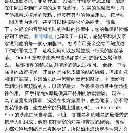
喜歡這個沙龍，非常舒適。 沿著竹子樓梯帶您上樓，治療
在中間由滑動門隔開的房間內進行。 完美的放鬆按摩，具
有傳統泰式按摩的優點，但沒有典型的伸展運動。 按摩在
一間房間內進行，甚至可以根據要求分為兩間。 想像一
下，在輕柔的音樂和美味的香味的按摩中，您的每個部位都
得到了放鬆。
推拿學徒
他深吸了一口氣，感覺平和與安寧
滲透到他的每一個小細胞中。 您將自己完全交給不知疲倦
工作的關懷之手，這樣您就可以放鬆並放下每天的起起落
落。 Orintel 按摩沙龍為您提供如夢似幻的愉悅放鬆和茶
點。 足部按摩的禁忌症與按摩的禁忌症相同。 全身、中等
強度的放鬆按摩，其目的是強化皮膚的結締組織，增加血液
和淋巴循環，並清除肌肉中累積的毒素和廢物。 推薦給喜
歡稍弱按摩類型的人，以緩解壓力，對整個身體產生整體提
神作用。 四手精油按摩提供真正特別的放鬆體驗。 現在，
為了遊覽東方國家，沉浸在東方氛圍中，改善健康，你不需
要花很多錢，坐在狹窄的飛機上幾個小時。 5 Elements
Spa 的沙龍由來自泰國、印度、峇裡島和爪哇島的最優秀的
按摩大師組成，他們擁有豐富的知識和豐富的經驗。 每個
人都知道原創總是比複製更好，所以如果您決定學習東方文