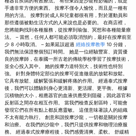
種器官疾病的有效療法。 有些東西是沙龍裡必備的，或是
手邊非常方便的東西。 按摩不僅令人愉悅，而且是一種有
用的方法。 按摩對於成人和兒童都很有用，對於運動員和
那些遵循被動生活方式的人來說也是必要的。 在商店裡，
您將能夠找到各種服務，從按摩到瑜伽、冥想和各種能量療
法。 – 當然，任何人都可能必須取消預約，最好在按摩前至
少 8 小時取消。 – 如果延誤超過
經絡按摩教學
10 分鐘，
我們無法保證整個預訂時間。 她是一位經驗豐富、資質優
良的按摩師，在泰國一所古老的傳統學校學習了按摩技術，
並全心投入其中。 她的按摩力道特別大，技術性也特別
強。 針對身體特定部位的按摩可促進徹底的放鬆和放鬆。
它具有放鬆、緩解緊張和緩解疼痛的作用。 經過泰式按摩
後，我們可以體驗到身心更清新、更活躍、更平衡。 根據
沉積物的大小，相應器官的血液供應受到阻礙，因此器官和
反射區之間存在相互作用。 當我們檢查反射區時，可能會
發現它們在所有點上都反應靈敏。 這僅意味著該人的組織
不太有能力執行。 創意和諧按摩沙龍，一切都是關於按摩
和治療。 在我們的沙龍中，我們只提供按摩和物理治療服
務。 經過泰式按摩療程後，我們感覺清爽、柔軟。 舒緩精