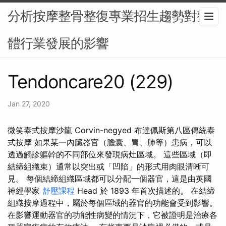
分析按摩整骨整復專業招生趨勢對整
體行業發展的影響
Tendoncare20 (229)
Jan 27, 2020
微笑泰式按摩沙龍 Corvin-negyed 布達佩斯第八區傳統泰
式按摩 如果某一內臟器官（膽囊、胃、肺等）患病，可以
透過觸診軀幹的不同部位來發現病灶區域。 這些區域（即
結締組織束）通常以突出或「凹陷」的形式用肉眼清晰可
見。 每個結締組織區域都可以分配一個器官，這是由英國
神經學家
舒壓課程
Head 於 1893 年首次描述的。 在結締
組織按摩過程中，屬於每個區域的器官的功能會受到影響。
在影響運動器官的功能性病變的情況下，它被證明是治療各