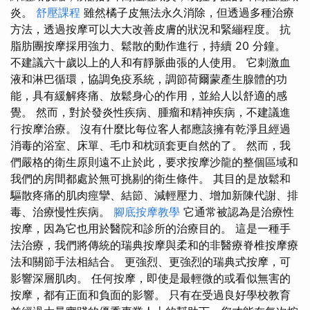
炎。
舒壓課程
雖然橘子皮無法永久消除，但透過多種治療
方法，透過按摩可以大大改善皮膚的狀況和緊繃程度。 抗
脂肪團按摩採用強力、鬆散的動作進行，持續 20 分鐘。
不建議六十歲以上的人和有靜脈曲張的人使用。 它刺激血
液和淋巴循環，協調免疫系統，調節荷爾蒙產生腺體的功
能，具有緩解疼痛、放鬆身心的作用，並給人以舒適的感
覺。 然而，對於發炎性疾病、腫瘤和精神疾病，不建議進
行按摩治療。 沒有什麼比每位客人都應該擁有乾淨且經過
消毒的浴室、床單、毛巾和枕頭套更自然的了。 然而，我
們嚴格的衛生原則遠不止於此，要求按摩沙龍的整個區域和
我們的房間都處於無可挑剔的衛生條件。 其目的是放鬆和
驅散疼痛的肌肉痙攣、結節、減輕壓力、增加新陳代謝、排
毒、治療慢性疾病。
腳底按摩教學
它通常被認為是治療性
按摩，因為它也用於醫院和診所的治療目的。 這是一種手
法治療，我們將傳統的瑞典按摩與柔和的非醫療脊椎按摩療
法和關節手法相結合。 更強烈、更強烈的瑞典式按摩，可
影響深層肌肉。 任何按摩，即使是最輕微的或看似無害的
按摩，都有正面和負面的影響。 只有在受過良好學校教育