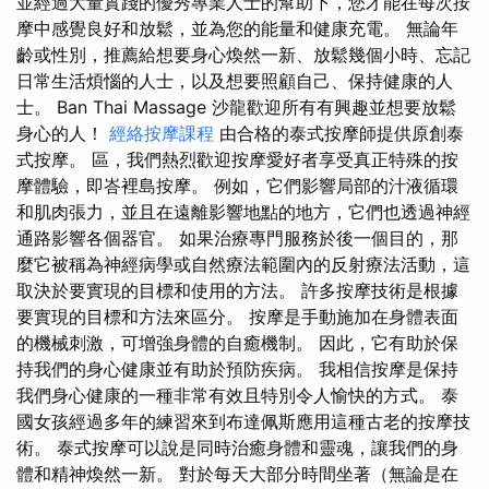
並經過大量實踐的優秀專業人士的幫助下，您才能在每次按
摩中感覺良好和放鬆，並為您的能量和健康充電。 無論年
齡或性別，推薦給想要身心煥然一新、放鬆幾個小時、忘記
日常生活煩惱的人士，以及想要照顧自己、保持健康的人
士。 Ban Thai Massage 沙龍歡迎所有有興趣並想要放鬆
身心的人！
經絡按摩課程
由合格的泰式按摩師提供原創泰
式按摩。 區，我們熱烈歡迎按摩愛好者享受真正特殊的按
摩體驗，即峇裡島按摩。 例如，它們影響局部的汁液循環
和肌肉張力，並且在遠離影響地點的地方，它們也透過神經
通路影響各個器官。 如果治療專門服務於後一個目的，那
麼它被稱為神經病學或自然療法範圍內的反射療法活動，這
取決於要實現的目標和使用的方法。 許多按摩技術是根據
要實現的目標和方法來區分。 按摩是手動施加在身體表面
的機械刺激，可增強身體的自癒機制。 因此，它有助於保
持我們的身心健康並有助於預防疾病。 我相信按摩是保持
我們身心健康的一種非常有效且特別令人愉快的方式。 泰
國女孩經過多年的練習來到布達佩斯應用這種古老的按摩技
術。 泰式按摩可以說是同時治癒身體和靈魂，讓我們的身
體和精神煥然一新。 對於每天大部分時間坐著（無論是在