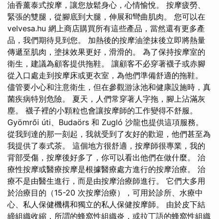
油香薰泰式按摩，讓您放鬆身心，心情愉悅。 按摩疲勞、
緊張的雙腿，從腳底到大腿，伸展和彎曲肌肉。 您可以在
velvesa.hu 網上商店購買所有這些產品，當然還有更多產
品，我們期待見到您。 加熱後的按摩油塗抹後立即將熱量
傳遞至肌肉，塗抹效果更好，滑滑的。 為了保持按摩室的
衛生，建議為顧客提供拖鞋。 讓顧客不必穿著襪子或赤腳
從入口處走到按摩床或更衣室，為他們準備舒適的拖鞋。
儘管要小心和注意衛生，但在參觀游泳池和健康設施時，真
菌疾病特別危險。 夏天，人們常穿著人字拖，腳上沾滿灰
塵。 襪子裡的小顆粒也會讓按摩師的工作變得不舒服。
Gyömrői úti、Budaörs 和 Zugló 沙龍也提供這項服務。
從我到達的那一刻起，我就受到了友好的歡迎，他們甚至為
我提供了泰式茶。 這個地方很舒適，按摩師很專業，我的
背部受傷，按摩後好多了，你可以看出他們在做什麼。 治
療性按摩或醫療按摩是根據醫療處方進行的按摩治療。 治
療不是由醫生進行，而是由按摩治療師進行。 它們大多用
於治療目的（15-20 次按摩治療），可用於診所、水療中
心、私人保健機構和獨立的私人保健按摩師。 由於皮下結
締組織收縮，所謂的蜂窩性組織炎，或拉丁語的蜂窩性組織