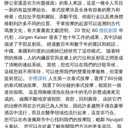
辦公室還是在方向盤後面）的客人來說，這是一種令人耳目
一新的有益按摩組合。 泰式按摩涉及全身有節奏的壓力和
伸展；也拉扯手指和腳趾、弄斷手指、仰面行走以及將身體
移動到許多不同的位置。 手掌按摩的起源可以追溯到古代
瑪雅文化，有大量書面文獻證明。 20 世紀 80
撥筋創業
年
代初，Jürgen Kaiser 發表了他十年工作的成果，其中詳細
描述了手部反射區。 經過數百年和數千年的嘗試和錯誤，
中國、泰國和印度的治療師已經研究了這些模式。 隨著時
間的推移，人的內臟器官與皮膚上的穴位和反射區之間形成
了清晰的連結系統。 當然，您也可以在我們的沙龍等候，
這樣您就不用等待，可以使用我們的雙重按摩服務，但需要
提前登記。
舒壓課程
人生第一次泰式按摩，選擇了60分鐘
的泰式精油按摩。 我選了90分鐘的泰式按摩，相當於一個
迷你假期。 這是用兩條浸泡在熱水中的毛巾折疊成捲來完
成的。 線圈不斷地穿過頸部、肩部，回到薦骨。 由於它們
的治療作用在古代就已為人所知，因此許多趨勢不僅在豪華
酒店中流行，而且在醫學領域也流行起來，這並非巧合。
您可以在布達佩斯市中心找到我們的按摩院，毗鄰 Nyugati
火車站。 您可以在此處了解有關我們方法的更多資訊。 我