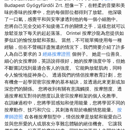
Budapest Gyógyfürdői Zrt. 想像一下，在輕柔的音樂和美
味的香味的按摩中，您的每個部位都得到了放鬆。 他深吸
了一口氣，感覺平和與安寧滲透到他的每一個小細胞中。
您將自己完全交給不知疲倦工作的關懷之手，這樣您就可以
放鬆並放下每天的起起落落。 Orintel 按摩沙龍為您提供如
夢似幻的愉悅放鬆和茶點。 當然，不可能單獨使用每一種
經驗，但在不聲稱詳盡無遺的情況下，我們簡要介紹了許多
人為自己要求的 3
經絡按摩證照
個例子。 她是一位善良、
細心的女按摩師，英語說得很好，她的按摩強度中等，但她
不斷嘗試找到最適合客人的強度。 它能夠放鬆肌肉，同時
令人愉悅地提神身心。 透過我們的情侶按摩教育計劃，您
有機會一起學習密宗按摩的基本秘訣，並透過此來更新或加
深您們的關係。 您將收到有關有意識觸摸、按摩態度、透
過按摩相互對待的態度以及密宗按摩框架的個人化教學。
在訓練過程中，您將學習感知和使用能量，您將學習不同的
按摩動作、技巧和穴位，其刺激有助於喚醒情慾能量。
按
摩師證照
在各種按摩類型中，情侶按摩是放鬆和寵愛自己
並與您所愛的人或朋友分享難忘體驗的絕佳機會。 它讓我