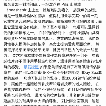
報名參加一對滑翔傘，一起漂浮在 Pilis 山脈或
Hármashatár 山上空，體驗難以形容的一起飛翔的感覺。
這是一種無與倫比的體驗，值得利用並享受其中的每一刻！
它非常適合緩解日常肌肉結節、抽筋和壓力引起的緊張，而
且它還遠遠沒有結束。 除了基本項目外，您還可以選擇我
們的附加按摩之一。 在我們的沙龍中，您可以體驗由具有
獨特資格的按摩師提供的真正、專業的親密按摩。 我們為
男性客人提供林加姆按摩，為女士提供愛奧尼亞按摩。 然
後選擇足部按摩或臉部按摩，擺脫日常壓力的最後一絲壓
力。 要求將滑梯或努魯按摩作為按摩程序的一部分，並嘗
試按摩師不僅使用手臂進行按摩，還使用整個身體進行按摩
時的感覺。
撥筋證照
如果您為情侶購買了布達佩斯情侶按
摩券，他們可以像甜蜜情侶一樣不受限制地使用Day Spa套
餐的服務。 您也可以給他們驚喜，贈送80分鐘情侶按摩禮
券，讓他們一起體驗芳香按摩和熔岩按摩的迷人體驗。 在
香薰按摩過程中，我們不僅得到放鬆，而且我們的整個免疫
系統也得到增強。 最著名的按摩技術，其名稱源自於對創
建該系統的瑞典擊劍大師的尊重。 對於辦公室職員、運動