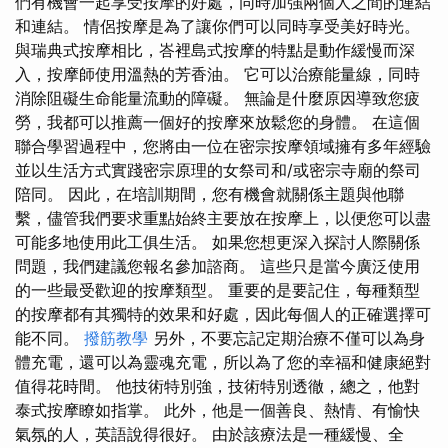
們有機會一起享受按摩的好處，同時加強兩個人之間的連結
和連結。 情侶按摩是為了讓你們可以同時享受美好時光。
與瑞典式按摩相比，峇裡島式按摩的特點是動作緩慢而深
入，按摩師使用溫熱的芳香油。 它可以治療能量線，同時
消除阻礙生命能量流動的障礙。 無論是什麼原因導致您疲
勞，我都可以推薦一個好的按摩來放鬆您的身體。 在這個
聯合學習過程中，您將由一位在密宗按摩領域擁有多年經驗
並以生活方式實踐密宗原理的女祭司和/或密宗寺廟的祭司
陪同。 因此，在培訓期間，您有機會就關係主題與他聯
繫，儘管我們要求重點始終主要放在按摩上，以便您可以盡
可能多地使用此工俱生活。 如果您想更深入探討人際關係
問題，我們建議您報名參加諮商。 這些只是當今廣泛使用
的一些最受歡迎的按摩類型。 重要的是要記住，每種類型
的按摩都有其獨特的效果和好處，因此每個人的正確選擇可
能不同。
撥筋教學
另外，不要忘記定期治療不僅可以為身
體充電，還可以為靈魂充電，所以為了您的幸福和健康絕對
值得花時間。 他技術特別強，技術特別透徹，總之，他對
泰式按摩瞭如指掌。 此外，他是一個善良、熱情、有愉快
氣氛的人，英語說得很好。 由於該療法是一種緩慢、全