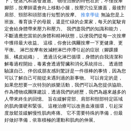
下，使蒸汽和蒸發通過。 物理治療的特色在於，不僅按摩
腳部，按摩師還會向上移動小腿，按壓穴位至膝蓋，最後對
肩部、頸部和頭部進行短暫的按摩。
推拿學徒
無論您是上
班族、養育孩子的母親，還是忙碌的企業家，每天的駕駛肯
定會給身體帶來壓力和壓力。 我們盡我們的知識和能力，
不斷適應您當前的身體和精神狀態，以便我們從每一次按摩
中獲得最大收益。 這樣，你會比偶爾按摩一下更健康、更
平衡。 淋巴按摩有效減輕淋巴停滯引起的症狀（腳踝腫
脹、橘皮組織）。 透過活化淋巴循環，身體的自我清潔和
解毒過程開始，毒素會透過腎臟和消化系統排出。 透過體
驗讓自己、伴侶或朋友感到驚訝是一件很棒的事情，因為您
可以了解自己可能從未遇到過的新事物。 可以肯定的是，
如果您想要一次特別的娛樂活動，我們可以為您提供協助。
作為禮物或團隊建設，透過我們的經歷，我們為越來越多的
人帶來終生的回憶。 旨在緩解背部、肩部和頸部特定區域
的肌肉僵硬和緊張。 這種治療可以改善血液循環，引起深
度放鬆並緩解慢性肌肉疼痛。 它不需要特殊的準備，但最
好做好準備，依靠積極的運動和肌肉的伸展。