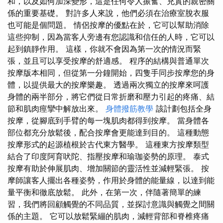
和，以及如何加深變形，這是任何令人振奮、充實的親密關
係的重要基礎。 對許多人來說，他們必須在治療室脫衣服
也可能是個問題。 情侶按摩的優點在於，它可以幫助消除
這些抑制，因為當客人旁邊有您認識和信任的人時，它可以
起到鎮靜作用。 這樣，你就不會因為第一次的情況而緊
張，並且可以享受按摩的舒適感。 程序的結構與普通單次
按摩版本相同，但從第一分鐘開始，四隻手同步按摩您的身
體，以提供最大的按摩樂趣。 透過兩次獨立的按摩來呵護
身體的兩半部分，將它們從日常折磨和壓力引起的疼痛、結
節和肌肉痙攣中解放出來。
身體撥筋教學
該計劃包括全身
按摩，從腳底到手臂的每一塊肌肉都得到按摩。 當身體各
部位都充分放鬆後，配合按摩會更能達到目的。 這種動態
按摩形式的起源植根於古代東方醫學。 這種東方按摩類型
結合了印度阿育吠陀、指壓按摩和瑜珈姿勢的原理。 泰式
按摩有助於伸展肌肉、增加關節的靈活性並減輕緊張。 按
摩師讓客人擺出各種姿勢，作用於身體的能量線，以達到能
量平衡和徹底放鬆。 此外，在第一次，伴隨著簡單的練
習，我們將回顧觸覺的不同品質，並探討意識與觸覺之間關
係的主題。 它可以放鬆緊繃的肌肉，減輕背部和脊椎疼痛