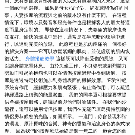
員、患有關節或背部疼痛的人或患有風濕病的人來說，這是
一個絕佳的選擇。 如果是母女/父子對、網友或關係好的同
事，夫妻按摩的流程與之前的版本沒有什麼不同。 在這種
情況下，環境以及聲音和燈光條件也是根據客人的最大舒適
度而量身定制的。 即使在這種情況下，夫妻倆的按摩也會
在友好、愉快的環境中進行，通常是在半黑暗的環境中進
行，以達到完美的放鬆。 此療程也是肌肉疼痛的一個很好
的解決方案——它可以放鬆緊繃的肌肉，並使虛弱的肌肉恢
復活力。
身體撥筋教學
這樣既可以降低受傷的風險，又可
以讓身體充電休息。 由於久坐工作、不良姿勢或劇烈體力
勞動而引起的抱怨也可以在情侶按摩過程中得到緩解。 按
摩是透過特定技術施加到身體表面的機械效應。 它對神經
系統有作用，緩解壓力和肌肉緊張，有止痛作用，可以疏通
神經通路上積聚的能量淤血。 我們的同事還可根據要求提
供產婦按摩服務，建議提前與他們討論條件。 在我們的沙
龍裡，還可以使用情侶按摩，我們在充滿巴厘島獨特氛圍的
情侶房恭候您的光臨，如圖所示。 一進門，你會發現和諧
的環境、原汁原味的音樂、神奇的香氣和治癒身心的泰式按
摩。 因為我們的按摩療法始終是獨一無二的，適合您的個