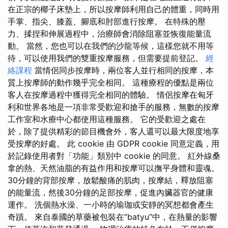
在正宗的椰子床墊上，所以按摩師利用自己的體重，同時用
手掌、指尖、膝蓋、腳底和肘部進行按摩。 在特殊的壓
力、揉捏和伸展過程中，治療師會消除阻塞並恢復能量流
動。 當然，您也可以在我們的沙龍等候，這樣您就不用等
待，可以使用我們的雙重按摩服務，但需要提前登記。
經
絡課程
當情侶同步按摩時，兩位客人並行相同的按摩，本
質上按摩師的動作幾乎完全相同。 這種療程的優點是兩位
客人在按摩過程中獲得完全相同的體驗。 情侶按摩在匈牙
利和世界各地是一項非常受歡迎和搶手的服務，無數的按摩
工作室和水療中心都使用這種服務。 它的受歡迎之處在
於，除了提供精彩的節目機會外，客人還可以最大限度地享
受按摩的好處。 此 cookie 由 GDPR cookie 同意定義，用
於記錄使用者對「功能」類別中 cookie 的同意。 紅外線桑
拿的熱、天然油脂的有益作用和按摩可以撫平身體和靈魂。
30分鐘的背部按摩，放鬆酸痛的肌肉，按摩結，釋放阻塞
的能量流，然後30分鐘的足部按摩，促進內臟器官的健康
運作。 洗個熱水澡、一小時的瑜珈或安靜的冥想都會產生
奇蹟。 來自泰國的草藥被包裝在“batyu”中，在熱量的影響