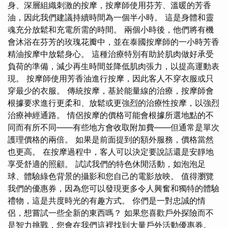
身、深層組織刺激的按摩，按摩師使用芬芳、溫暖的芳香
油，因此我們建議持續時間為一個半小時​​。 這是身體和靈
魂充分放鬆和充電所需的時間。 兩個小時後，他們將有機
會沐浴在芬芳的玫瑰花瓣中，並在泰國按摩師的一小時芳香
精油按摩中放鬆身心。 這種治療特別有助於肌肉做好承受
負荷的準備，減少再生時間並降低肌肉張力，以提高運動表
現。 按摩師使用芳香油進行按摩，因此客人不穿衣服或只
穿最少的衣服。 傳統按摩，基於能量線的治療，按摩師會
根據要求進行更柔和、放鬆或更強烈的治療性按摩，以強烈
治療神經通路。 情侶按摩的價格可能會根據所選地點的不
同而有所不同——有些地方會收取附加費——但通常是單次
護理價格的兩倍。 如果是前面提到的額外服務，價格當然
也更高。 在按摩過程中，客人可以決定要說話還是安靜地
享受舒適的照顧。 試試我們的特色休閒活動，如泡泡足
球、體驗綠色背景的攝影和您自己的電影放映。 值得瀏覽
我們的優惠券，因為您可以發現更多令人興奮和獨特的體驗
禮物，這是共度時光的有趣方式。 你們是一對忠誠的情
侶，想嘗試一些全新的東西嗎？ 如果您喜歡戶外探險而不
是智力挑戰，您會在我們這裡找到大量戶外活動優惠券。