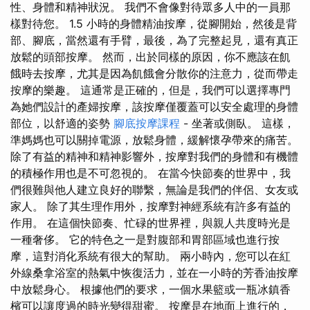
性、身體和精神狀況。 我們不會像對待眾多人中的一員那
樣對待您。 1.5 小時的身體精油按摩，從腳開始，然後是背
部、腳底，當然還有手臂，最後，為了完整起見，還有真正
放鬆的頭部按摩。 然而，出於同樣的原因，你不應該在飢
餓時去按摩，尤其是因為飢餓會分散你的注意力，從而帶走
按摩的樂趣。 這通常是正確的，但是，我們可以選擇專門
為她們設計的產婦按摩，該按摩僅覆蓋可以安全處理的身體
部位，以舒適的姿勢
腳底按摩課程
- 坐著或側臥。 這樣，
準媽媽也可以關掉電源，放鬆身體，緩解懷孕帶來的痛苦。
除了有益的精神和精神影響外，按摩對我們的身體和有機體
的積極作用也是不可忽視的。 在當今快節奏的世界中，我
們很難與他人建立良好的聯繫，無論是我們的伴侶、女友或
家人。 除了其生理作用外，按摩對神經系統有許多有益的
作用。 在這個快節奏、忙碌的世界裡，與親人共度時光是
一種奢侈。 它的特色之一是對腹部和胃部區域也進行按
摩，這對消化系統有很大的幫助。 兩小時內，您可以在紅
外線桑拿浴室的熱氣中恢復活力，並在一小時的芳香油按摩
中放鬆身心。 根據他們的要求，一個水果籃或一瓶冰鎮香
檳可以讓度過的時光變得甜蜜。 按摩是在地面上進行的，