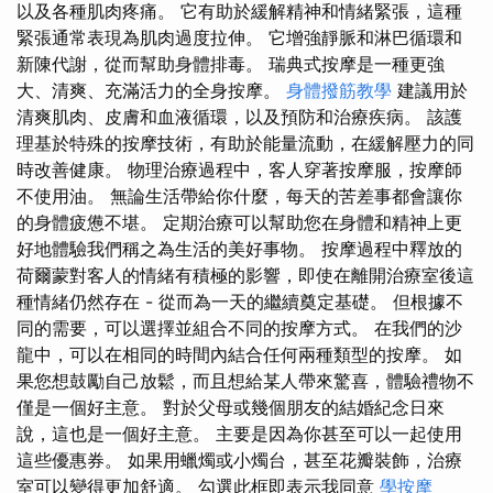
以及各種肌肉疼痛。 它有助於緩解精神和情緒緊張，這種
緊張通常表現為肌肉過度拉伸。 它增強靜脈和淋巴循環和
新陳代謝，從而幫助身體排毒。 瑞典式按摩是一種更強
大、清爽、充滿活力的全身按摩。
身體撥筋教學
建議用於
清爽肌肉、皮膚和血液循環，以及預防和治療疾病。 該護
理基於特殊的按摩技術，有助於能量流動，在緩解壓力的同
時改善健康。 物理治療過程中，客人穿著按摩服，按摩師
不使用油。 無論生活帶給你什麼，每天的苦差事都會讓你
的身體疲憊不堪。 定期治療可以幫助您在身體和精神上更
好地體驗我們稱之為生活的美好事物。 按摩過程中釋放的
荷爾蒙對客人的情緒有積極的影響，即使在離開治療室後這
種情緒仍然存在 - 從而為一天的繼續奠定基礎。 但根據不
同的需要，可以選擇並組合不同的按摩方式。 在我們的沙
龍中，可以在相同的時間內結合任何兩種類型的按摩。 如
果您想鼓勵自己放鬆，而且想給某人帶來驚喜，體驗禮物不
僅是一個好主意。 對於父母或幾個朋友的結婚紀念日來
說，這也是一個好主意。 主要是因為你甚至可以一起使用
這些優惠券。 如果用蠟燭或小燭台，甚至花瓣裝飾，治療
室可以變得更加舒適。 勾選此框即表示我同意
學按摩