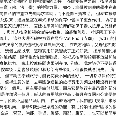
當地文化傳統的信仰和知識的支持。 在開始按摩之前，按摩師
三寶（佛、法、僧）的神聖力量。 如今，非佛教信仰的學生在
向自己的神靈或先知尋求幫助，而不是向三寶求助。 但泰式按
世紀以來，暹羅皇室在泰式按摩的保存中發揮了重要作用。 為了
個皇家按摩部門。 宮廷按摩師和按摩師確保了泰式按摩世代相傳
851），與泰式按摩相關的知識被收集、編纂和普及。 拉瑪國王下
上。 這些大理石碑被放置在曼谷 Vat Pho（寺廟）（wd）
泰式按摩的做法植根於泰國農民文化。 在農村地區，父母經常要
。 幾個世紀以來，這種實用知識變成了正式知識。 按摩師細心
的敏感度，賦予生命能量和歡樂。 峇裡式按摩帶給顧客放鬆和
身抵抗力。 晚上按摩時間應限制在 10 分鐘。 我建議你不要超
 按摩後，您會發現臉部和頸部有些發紅，但很快就會消失。 我
。 但單獨去泰國旅行可能要花費不同的金額。 一切都取決於特
。 值得注意的是，去泰國旅遊後的旅行費用與獨立休閒沒有什
至少一個月。 這主要是由於航班，因為它是旅行中最昂貴的部
國居住超過一個月，飯店的費用就會很高，每月在泰國租公寓要便
一，位於小型精品酒店內。 在治療過程中，我們使用按摩油來
肩部肌肉。 按摩刺激淋巴系統的功能，有助於消除肩部區域的
是全身（背部、胸部、手臂、腿部、頭部、腹部），也可以是簡