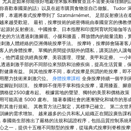
。 尤其是如果你能很好地處理米飯和麵食並且不需要美味佳餚的
你喜歡泰國菜的話）以及在超市購買食物並自己做飯。 Tudor 
，本週將泰式按摩帶到了 Szatmárnémet。 足部反射療法
越來越受歡迎。 最初，按摩技術的絕密傳統由泰國皇宮的佛教
摩起源於反射療法、中國推拿、日本指壓和印度阿育吠陀瑜伽等
 年歷史的方法透過刺激腳底、小腿和膝蓋，釋放體內的能量流動，
種刺激人體經絡的亞洲傳統按摩手法。 按摩時，按摩師會隔著客
客人的身體按摩。 單獨的房間提供額外的隱私，講英語的人讓
外，他們還提供經典按摩、美容護理、理髮、美甲和足療。 一小時泰
以透過刺激手部的不同部位來預防和治療疾病，提高生活質量，保
對健康有益。 與其他按摩不同，泰式按摩是所謂的乾按摩，即不
使用壓力技術來刺激穴位。
身體按摩課程
全身按摩持續一個半到
從腳趾到頭頂。 按摩師不僅用手掌和指尖按摩，還用膝蓋、腳
價格從2500盧布起。 根據當地的聲望、獨特的美景和價格政
用可能高達 5000 盧布。 隨著泰國社會的逐漸變化和城市的形
對其進行規範。 其教育方法已製定，其標準已確立。 第二次世
訓練的需求增加。 越來越多的公共和私人組織正在開設廣告課
年，泰國衛生部推出了嚴格的法規和認證程序，包括品質控制系統
心之一，提供十五種不同類型的按摩，從瑞典式按摩到脊椎按摩