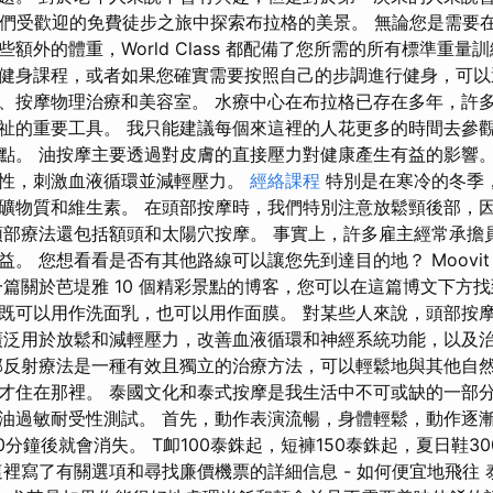
在我們受歡迎的免費徒步之旅中探索布拉格的美景。 無論您是需要
額外的體重，World Class 都配備了您所需的所有標準重量
健身課程，或者如果您確實需要按照自己的步調進行健身，可以
、按摩物理治療和美容室。 水療中心在布拉格已存在多年，許
祉的重要工具。 我只能建議每個來這裡的人花更多的時間去參
點。 油按摩主要透過對皮膚的直接壓力對健康產生有益的影響。
性，刺激血液循環並減輕壓力。
經絡課程
特別是在寒冷的冬季
礦物質和維生素。 在頭部按摩時，我們特別注意放鬆頸後部，
頭部療法還包括額頭和太陽穴按摩。 事實上，許多雇主經常承擔
。 您想看看是否有其他路線可以讓您先到達目的地？ Moovit
一篇關於芭堤雅 10 個精彩景點的博客，您可以在這篇博文下方找
既可以用作洗面乳，也可以用作面膜。 對某些人來說，頭部按
廣泛用於放鬆和減輕壓力，改善血液循環和神經系統功能，以及
部反射療法是一種有效且獨立的治療方法，可以輕鬆地與其他自然
才住在那裡。 泰國文化和泰式按摩是我生活中不可或缺的一部分
油過敏耐受性測試。 首先，動作表演流暢，身體輕鬆，動作逐
0分鐘後就會消失。 T卹100泰銖起，短褲150泰銖起，夏日鞋30
裡寫了有關選項和尋找廉價機票的詳細信息 - 如何便宜地飛往 泰國