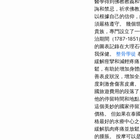
醫學得到佛教教義和
誨和禁忌，祈求佛教
以根據自己的信仰，
須嚴格遵守。 幾個
貴族，專門設立了一
治期間（1787-1
的圖表記錄在大理石碑
我保健。
整骨學徒
緩解痙攣和減輕疼痛
鬆，有助於增加身體
善表皮狀況，增加全
度刺激會傷害皮膚。
國旅遊費用的段落了
他的停留時間和地點
這個美妙的國家停留
價格。 但如果在泰
格最好的水療中心之
緩解肌肉疼痛並放鬆
的腫脹。 按摩可以