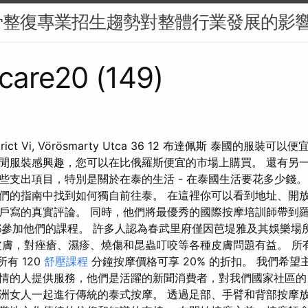
骨整復專業招生趨勢對整體行業發展的影
care20 (149)
ict Vi, Vörösmarty Utca 36 12 布達佩斯 泰國的服裝
閒服裝感興趣，您可以在比俄羅斯便宜的市場上購買。 還有另
些支出項目，特別是關於在泰的生活 - 在泰國生活要花多少錢。
們的指南中找到如何獨自前往泰。 在這裡你可以看到地址、開
戶寫的真實評論。 同時，他們將最優秀的國際按摩培訓師帶到羅馬
每次都參加他們的課程。 許多人認為春武里府僅因芭堤雅及其娛樂
皮膚，對痤瘡、濕疹、燒傷和昆蟲叮咬等各種皮膚問題有益。 所有
所有 120
舒壓課程
分鐘按摩價格可享 20% 的折扣。 我們希
情的人提供服務，他們是活躍的新聞消費者，對我們國家社區的
洲女人一起進行傳統的泰式按摩。 透過足部、手臂和背部按摩放