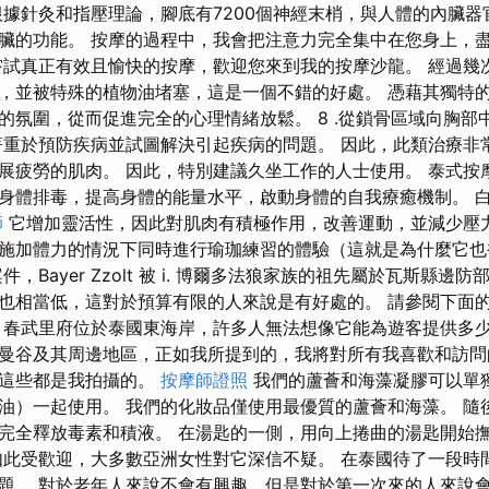
根據針灸和指壓理論，腳底有7200個神經末梢，與人體的內臟器
臟的功能。 按摩的過程中，我會把注意力完全集中在您身上，
嘗試真正有效且愉快的按摩，歡迎您來到我的按摩沙龍。 經過幾
，並被特殊的植物油堵塞，這是一個不錯的好處。 憑藉其獨特
的氛圍，從而促進完全的心理情緒放鬆。 8 .從鎖骨區域向胸部
著重於預防疾病並試圖解決引起疾病的問題。 因此，此類治療非
展疲勞的肌肉。 因此，特別建議久坐工作的人士使用。 泰式按
身體排毒，提高身體的能量水平，啟動身體的自我療癒機制。 白象
師
它增加靈活性，因此對肌肉有積極作用，改善運動，並減少壓力
施加體力的情況下同時進行瑜珈練習的體驗（這就是為什麼它也
，Bayer Zzolt 被 i. 博爾多法狼家族的祖先屬於瓦斯縣邊
也相當低，這對於預算有限的人來說是有好處的。 請參閱下面
 春武里府位於泰國東海岸，許多人無法想像它能為遊客提供多少
曼谷及其周邊地區，正如我所提到的，我將對所有我喜歡和訪問
，這些都是我拍攝的。
按摩師證照
我們的蘆薈和海藻凝膠可以單
油）一起使用。 我們的化妝品僅使用最優質的蘆薈和海藻。 隨
完全釋放毒素和積液。 在湯匙的一側，用向上捲曲的湯匙開始
如此受歡迎，大多數亞洲女性對它深信不疑。 在泰國待了一段時
題。 對於老年人來說不會有興趣，但是對於第一次來的人來說會