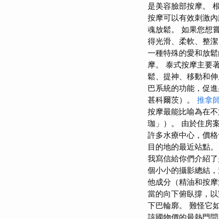
是美容臉部按摩。 
按摩可以有效刺激內
魂放鬆。 如果您想
得光滑、柔軟、整潔
一種特殊的愛和放鬆
摩。 泰式按摩主要
鬆、提神、移動和伸
巴系統的功能，促進
甚科爾茨）。
推拿
按摩最能比喻為在不
珈」）。 由於住房案件
許多水療中心，價格
目的地的最近站點。
我寫信給你們介紹了
個小小的攝影總結
他成分（精油和按摩
當的向下俯臥撐，以
下巴輪廓。 難怪它
該國物價的最熱門問