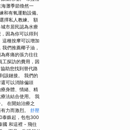
在海灘季節煥然一
訓練和有氧運動設備。
選擇私人教練。 額
多城市居民認為水療
觀，因為你可以得到
 這種按摩可以增加
，我們推薦椰子油，
因為疼痛的張力往往
員工探訪的費用，因
 協助您找到替代路
到該鏈接。 我們的
摩還可以消除偏頭
治療身體、情緒、精
療法結合使用。 我
。 在開始治療之
漸有力而激烈。
舒壓
0泰銖起，包包300
 和這裡 - 飛往