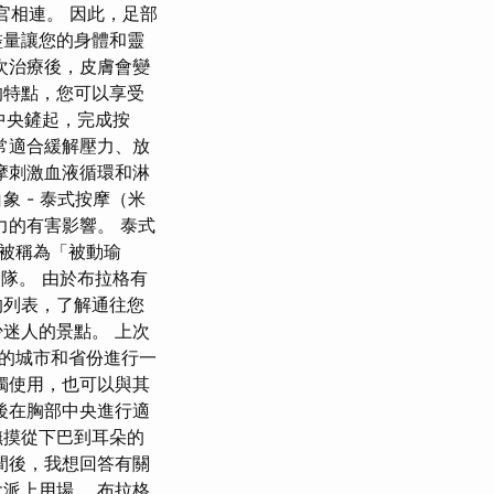
官相連。 因此，足部
盡量讓您的身體和靈
次治療後，皮膚會變
的特點，您可以享受
中央鏟起，完成按
常適合緩解壓力、放
摩刺激血液循環和淋
 - 泰式按摩（米
的有害影響。 泰式
被稱為「被動瑜
防部隊。 由於布拉格有
的列表，了解通往您
迷人的景點。 上次
的城市和省份進行一
獨使用，也可以與其
後在胸部中央進行適
撫摸從下巴到耳朵的
間後，我想回答有關
派上用場。 布拉格