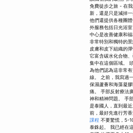
免費徒步之旅 - 
新，還是只是減掉一些
他們還提供各種團體
外服務包括日光浴室
中心是改善健康和福
非常特別和獨特的景
皮膚和皮下組織的彈
它富含碳水化合物、
集中在這個區域。 
為他們認為這非常有益
線。 之前，我寫過
保濕蘆薈和海藻凝膠
痛。 手部反射療法
神和精神問題。 手
是泰國人，直到最近
前，最好先進行芳香
課程
不要驚慌，5-1
泰銖起。 我已經在這