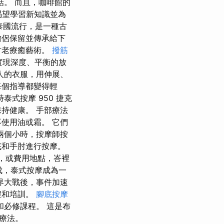
話。 而且，咖啡館的
渴望學習新知識並為
在泰國流行，是一種古
僧侶保留並傳承給下
古老療癒藝術。
撥筋
實現深度、平衡的放
人的衣服，用伸展、
每個指導都變得輕
式按摩 950 捷克
持健康。 手部療法
使用油或霜。 它們
兩個小時，按摩師按
底和手肘進行按摩。
策，或費用地點，峇裡
成，泰式按摩成為一
界大戰後，事件加速
程和培訓。
腳底按摩
和必修課程。 這是布
療法。