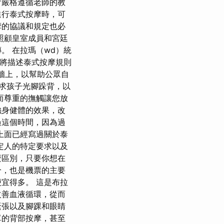
會嚴格遵循老師的教
進行泰式按摩時，可
摩的協議和規定也必
照顧皇室成員和宮廷
。 在拉瑪（wd）統
令將描述泰式按摩規則
的牆上，以幫助公眾自
求孩子光腳跺背，以
而尊重的撫觸讓您放
強身健體的效果，改
過這個時間，因為過
上面已經寫過關於泰
定人的特定要求以及
麼區別，只要你想在
分，也是機票的主要
宜得多。 這是布拉
改善血液循環，從而
緊張以及腳踝和眼睛
單的背部按摩，甚至