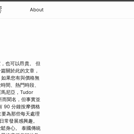
響
About
可以便宜，也可以昂貴。 但
一篇關於此的文章，
 如果您有與價格無
放時間、熱門時段、
尼亞，Tudor
場所而聞名，但事實並
 90 分鐘按摩價格
望主要為那些每天處理
日常發展感興趣。
鬆身心。 泰國傳統