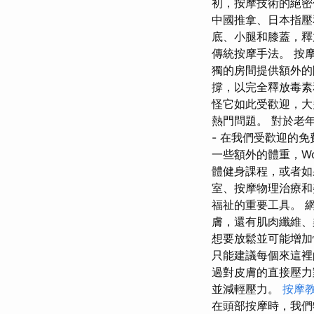
初，按摩技術的絕密
中國推拿、日本指壓
底、小腿和膝蓋，釋
傳統按摩手法。 按
獨的房間提供額外的
撐，以完全釋放毒素
怪它如此受歡迎，大
熱門問題。 對於老
- 在我們受歡迎的
一些額外的體重，Wo
體健身課程，或者如
室、按摩物理治療和
福祉的重要工具。 
膚，還有肌肉纖維、
想要放鬆並可能增加
只能建議每個來這裡
過對皮膚的直接壓力
並減輕壓力。
按摩
在頭部按摩時，我們