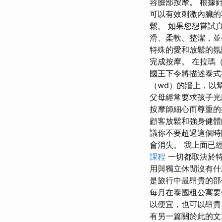
容臉部按摩。 根據
可以有效刺激內臟的
鬆。 如果您想嘗試
滑、柔軟、整潔，並
特殊的愛和放鬆的氛
完成按摩。 在拉瑪（
國王下令將描述泰式按
（wd）的牆上，以
父母經常要求孩子光
按摩師細心而尊重的
顧客放鬆和強身健體
議你不要超過這個時
會消失。 我上面已
課程
一切都取決於特
用與獨立休閒沒有什
是旅行中最昂貴的部
每月在泰國租公寓要
以便宜，也可以昂貴
有另一篇關於此的文