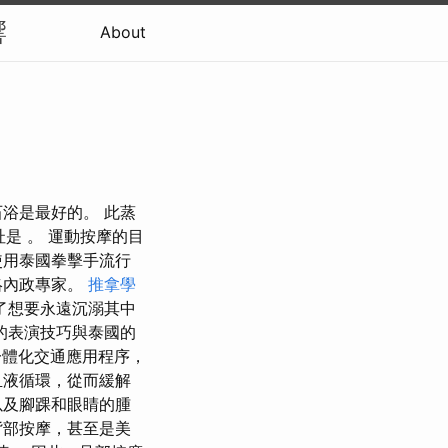
響
About
浴是最好的。 此蒸
址是 。 運動按摩的目
使用泰國拳擊手流行
絡內政專家。
推拿學
了想要永遠沉溺其中
的表演技巧與泰國的
款一體化交通應用程序，
血液循環，從而緩解
以及腳踝和眼睛的腫
背部按摩，甚至是美