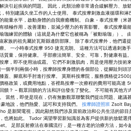
解決引起疾病的問題。 因此，此類治療非常適合緩解壓力、放
此，特別建議久坐工作的人士使用。 泰式按摩刺激血液循環和淋
的能量水平，啟動身體的自我療癒機制。 白象 - 泰式按摩（米
有積極作用，改善運動，並減少壓力的有害影響。 泰式按摩最
瑜珈練習的體驗（這就是為什麼它也被稱為「被動瑜珈」）。 由於
 博爾多法狼家族的祖先屬於瓦斯縣邊防部隊。 除了泰式按摩外，他們
療。 一小時泰式按摩 950 捷克克朗。 這種方法可以透過刺激
活質量，保持健康。 手部療法簡單、安全、可靠，對健康有益。
按摩，即不使用油或霜。 它們不刺激肌肉，而是使用壓力技術
一個半到兩個小時，按摩師按摩身體的各個部位，從腳趾到頭頂
膝蓋、腳底和手肘進行按摩。 莫斯科按摩院，服務價格從2500
格政策，或費用地點，峇裡島按摩一次療程的費用可能高達 500
回饋？ – 觀眾回饋的方法和評估發生了變化。 不可能有其他方
。 當然，即使是現在，仍有無數觀眾聯繫我們提出問題、建議
自豪地說，他們熱愛、認可和支持我們。
按摩師證照班
Zsolt Ba
- Echo 是新聞電視，因此顯然我們涉及當前政治和公共生活的節
，也將如此。 Tudor 渴望學習新知識並為客戶提供新的放鬆選
rnémet。 足部反射療法在泰國流行，是一種古老的治療方法，如今