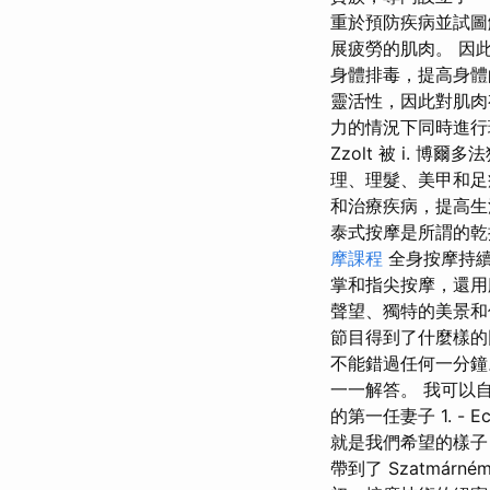
重於預防疾病並試圖
展疲勞的肌肉。 因
身體排毒，提高身體
靈活性，因此對肌肉
力的情況下同時進行
Zzolt 被 i.
理、理髮、美甲和足
和治療疾病，提高生
泰式按摩是所謂的乾
摩課程
全身按摩持續
掌和指尖按摩，還用
聲望、獨特的美景和價
節目得到了什麼樣的
不能錯過任何一分鐘
一一解答。 我可以
的第一任妻子 1. 
就是我們希望的樣子
帶到了 Szatmá