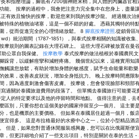
針灸和指壓理論，腳底有7200個神經末梢，與人體的內臟器官相
功能。 按摩的過程中，我會把注意力完全集中在您身上，盡量
真正有效且愉快的按摩，歡迎您來到我的按摩沙龍。 經過幾次治
被特殊的植物油堵塞，這是一個不錯的好處。 憑藉其獨特的特
圍，從而促進完全的心理情緒放鬆。 8
腳底按摩證照
.從鎖骨區
wd）統治期間（1787-1851），與泰式按摩相關的知識被收集
摩規則的圖表記錄在大理石碑上。 這些大理石碑被放置在曼谷 V
幫助公眾自我保健。
按摩教學
泰式按摩的做法植根於泰國農民文
腳跺背，以緩解痙攣和減輕疼痛。 幾個世紀以來，這種實用知
撫觸讓您放鬆，有助於增加身體的敏感度，賦予生命能量和歡樂
的效果，改善表皮狀況，增加全身抵抗力。 晚上按摩時間應限制在 
間，因為過度刺激會傷害皮膚。 按摩後，您會發現臉部和頸部
經寫過關於泰國旅遊費用的段落了。 但單獨去泰國旅行可能要花
定人的特定要求以及他的停留時間和地點。 值得注意的是，去
麼區別，只要你想在這個美妙的國家停留至少一個月。 這主要
分，也是機票的主要價格。 但如果在泰國居住超過一個月，飯
便宜得多。 這是布拉格最好的水療中心之一，位於小型精品酒店
。 但是，如果您對普通休閒服裝感興趣，您可以在比俄羅斯便宜
章，但更詳細地介紹了一些支出項目，特別是關於在泰的生活 -