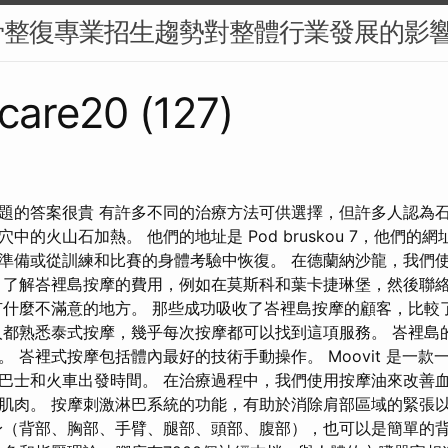
骨整復專業招生趨勢對整體行業發展的影
care20 (127)
題的答案很貴 有許多不同的治療方法可供選擇，但許多人認為石
中的火山石加熱。 他們的地址是 Pod bruskou 7，他們的網
準備或從訓練和比賽的身體考驗中恢復。 在德蘭納沙龍，我們
 了解峇裡島按摩的費用，例如在莫斯科和葉卡捷琳堡，然後聯
什麼不滿意的地方。 那些成功吸收了峇裡島按摩的顧客，比較
人都熟悉泰式按摩，幾乎每次按摩都可以找到這項服務。 峇裡島
 峇裡式按摩包括體內最好的技術手動操作。 Moovit 是一
巴士和火車出發時間。 在治療過程中，我們使用按摩油來改善
肌肉。 按摩刺激淋巴系統的功能，有助於消除肩部區域的緊張
身（背部、胸部、手臂、腿部、頭部、腹部），也可以是簡單的