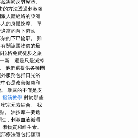
摩起源於反射療法、
歷史的方法透過刺激腳
刺激人體經絡的亞洲
人的身體按摩。 單
行適當的向下俯臥
朵的下巴輪廓。 難
答有關該國物價的最
布拉格免費徒步之旅
然一新，還是只是減掉
備。 他們還提供各種團
額外服務包括日光浴
療中心是改善健康和
。 暴露的不僅是皮
。
撥筋教學
對於那些
密宗元素結合。 我
點。 油按摩主要透
彈性，刺激血液循環
、礦物質和維生素。
頭部療法還包括額頭