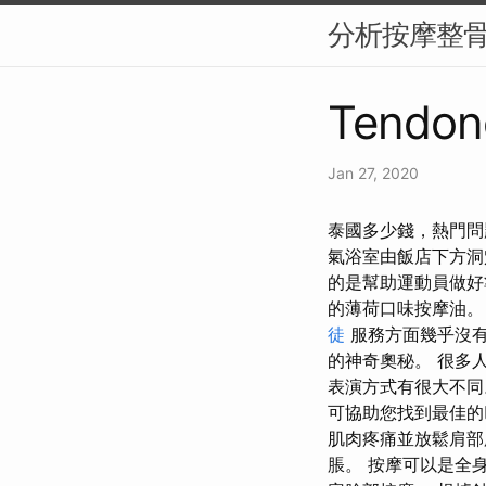
分析按摩整
Tendon
Jan 27, 2020
泰國多少錢，熱門問
氣浴室由飯店下方洞穴
的是幫助運動員做好
的薄荷口味按摩油。
徒
服務方面幾乎沒有
的神奇奧秘。 很多
表演方式有很大不同。
可協助您找到最佳的
肌肉疼痛並放鬆肩部
脹。 按摩可以是全