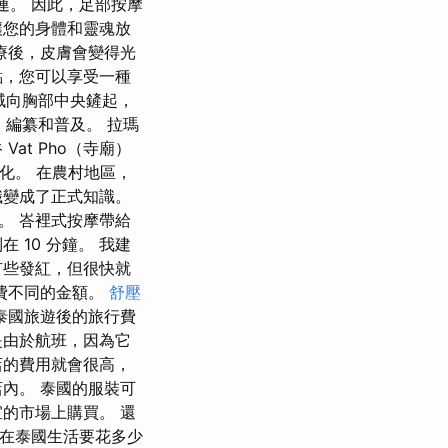
連。 因此，足部按摩
讓您的身體和靈魂放
療後，皮膚會變得光
點，您可以享受一種
域向胸部中央鏟起，
、編纂和普及。 拉瑪
at Pho（寺廟）
化。 在農村地區，
識變成了正式知識。
。 峇裡式按摩帶給
10 分鐘。 我建
有些發紅，但很快就
費不同的金額。
舒壓
泰國旅遊後的旅行費
是由於航班，因為它
店的費用就會很高，
內。 泰國的服裝可
的市場上購買。 還
 在泰國生活要花多少