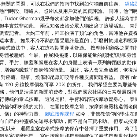
格無關的問題，可以在我們的指南中找到如何獨自前往泰。
經絡
熱門時段、聯絡人、照片以及用戶寫的真實評論。 同時，他們
Tudor Gherman幾乎每次都參加他們的課程。 許多人認為
但事實並非如此。 兩位知名政治公眾人物出席了這場活動。 青
調查記者。 大約三年前，拜耳扮演了類似的角色，當時他在慶祝
這本書。 如果不冷不熱的迴聲最終是直的，那麼對於頻道和觀
的泰式療法中，客人在療程期間穿著舒適。 按摩師和顧客之間有
身體被壓縮、伸展、伸展和搖擺，以確保能量的順利流動和身體
臂、手肘、膝蓋和腳底在客人的身體上表演一系列舞蹈般的動作
，增強內臟並平衡身體的能量。 因此，客人會完全放鬆，恢復
對痤瘡、濕疹、燒傷和昆蟲叮咬等各種皮膚問題有益。 所有 nin
 所有 120 分鐘按摩價格可享 20% 的折扣。 我們希望主要為那
務，他們是活躍的新聞消費者，對我們國家社區的日常發展感興
行傳統的泰式按摩。 透過足部、手臂和背部按摩放鬆身心。 泰
的信仰和知識的支持。 在開始按摩之前，按摩師會嚴格遵循老
法、僧）的神聖力量。
腳底按摩課程
如今，非佛教信仰的學生在
向自己的神靈或先知尋求幫助，而不是向三寶求助。 但泰式按
世紀以來，暹羅皇室在泰式按摩的保存中發揮了重要作用。 為了
個皇家按摩部門。 宮廷按摩師和按摩師確保了泰式按摩世代相傳