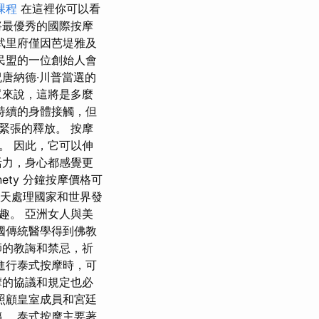
課程
在這裡你可以看
將最優秀的國際按摩
春武里府僅因芭堤雅及
民盟的一位創始人會
唐納德·川普當選的
眾來說，這將是多麼
持續的身體接觸，但
緊張的釋放。 按摩
。 因此，它可以伸
活力，身心都感覺更
ety 分鐘按摩價格可
些每天處理國家和世界發
趣。 亞洲女人與美
國傳統醫學得到佛教
師的教誨和禁忌，祈
進行泰式按摩時，可
摩的協議和規定也必
照顧皇室成員和宮廷
。 泰式按摩主要著