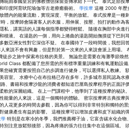
傳統由泰國皇宮的佛教僧侶保留並傳承給下一代。 泰式足部按
和印度阿育吠陀瑜伽等古老療癒藝術。
學按摩
這種 2000 年
放體內的能量流動，實現深度、平衡的放鬆。 泰式按摩是一種
摩時，按摩師會隔著客人的衣服，用伸展、按壓、拍打的動作為客
隱私，講英語的人讓每個指導都變得輕鬆。 隨後在胸部中央進
和積液。 在湯匙的一側，用向上捲曲的湯匙開始撫摸從下巴到耳
多數亞洲女性對它深信不疑。 在泰國待了一段時間後，我想回
年人來說不會有興趣，但是對於第一次來的人來說會派上用場。 
免費徒步之旅中探索布拉格的美景。 無論您是需要在海灘季節煥
rld Class 都配備了您所需的所有標準重量訓練和有氧運動設
果您確實需要按照自己的步調進行健身，可以選擇私人教練。 
美容室。 水療中心在布拉格已存在多年，許多城市居民認為水
網路、書籍和按摩沙龍的消費者都知道巴厘島按摩程序的正面評價
柔軟的深層組織。 在上一門課程中，他學到了這種按摩的秘訣
性能量的人來說，這是一個獨特的體驗。 密宗按摩將古典按摩與
的人花更多的時間去參觀，因為你可以得到非常特別和獨特的景
對健康產生有益的影響。 這種按摩可以增加皮膚和皮下組織的
教學
特別是在寒冷的冬季，我們推薦椰子油，它富含碳水化合物
特別注意放鬆頸後部，因為疼痛的張力往往集中在這個區域。 