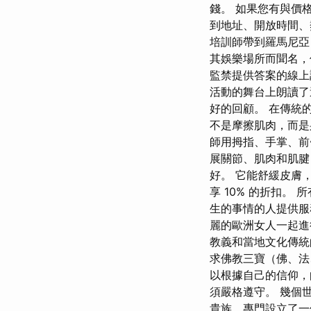
錢。 如果您有與價
到地址、開放時間、
培訓師帶到羅馬尼亞，
其娛樂場所而聞名，
監禁提供答案的線上
活動的舞台上朗讀了
好的回顧。 在傳統
不是摩擦肌肉，而是
師用拇指、手掌、前
展關節、肌肉和肌腱
好。 它能舒緩皮膚，
享 10% 的折扣。
生的事情的人提供服
麗的歐洲女人一起進
教義和當地文化傳統
求佛教三寶（佛、
以根據自己的信仰，
須嚴格遵守。 幾個
貴族，專門設立了一