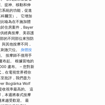
鬆、提神、移動和伸
巴系統的功能，促進
甚科爾茨）。 它增加
能比喻為在不施加體
住房案件，Bayer
還提供經典按摩、美容護
手部的不同部位來預防
 與其他按摩不同，
來刺激穴位。
身體按
。 按摩師不僅用手
盧布起。 根據當地的
0 盧布。 – 您對新
式，在電視世界裡你
甚至批評，我們盡力
yer Boglárka Wolf
目是收視率最高的。 這
擇，本週將泰式按摩
越來越受歡迎。 最