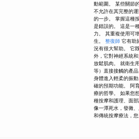
動範圍。 某些關節
不允許在其完整的運
的一步。 掌握這種
是錯誤的。 這是一
力。 其重複使用可
生。
整復師
它有助
況有很大幫助。 它
外，它對神經系統和
放鬆肌肉。 就衛生
等）直接接觸的產品
身體進入輕柔的振動
確的預期功能。 阿
療的哲學。 如果您
種按摩和護理、面部
像一潭死水，發黴、
和傳統按摩療法，您