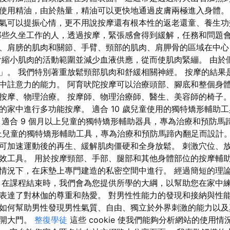
使用精油，由於熱量，精油可以更快地通過皮膚兩極進入身體。
氣可以提振心情，更不用說按摩還有根本性的返老還童、養生功
那些久坐工作的人，透過按摩，緊張感會得到緩解，任務和問題會
、肩膀的肌肉和關節、手臂、頸部的肌肉、肩胛骨的區域在中心
會縮小肌肉的活動範圍並減少血液供應，從而使肌肉緊繃。 由於
」。 我們特別著重放鬆頸部肌肉和舒緩相關神經。 按摩的結果
中註意力的能力。 阿育吠陀按摩可以治療頭部、腳底和整個身體
按摩、物理治療。 按摩師、物理治療師、醫生、美容師的椅子。
的家中進行多功能按摩。 適合 10 歲兒童使用的獨特矯形輔助
 適合 9 個月以上兒童的獨特矯形輔助器具，專為治療和預防
以上兒童的獨特矯形輔助工具，專為治療和預防馬蹄內翻足而設計。 M
可加速運動後的再生、緩解肌肉僵硬和全身放鬆。 刺激穴位、
效工具。 用於按摩頸部、手部、腿部和其他身體部位的按摩輔助
情況下，在床墊上專門建造的私密空間中進行。 經過簡短的理
 在課程結束時，我們會為您提供所學的大綱，以幫助您在家中練
表達了對林伽的尊重和熱愛。 對男性性能力的發現和接納與性能
如何幫助男性發現男性氣質、自由、獨立於外界刺激的能力以及
打開大門。
整復學徒
這些 cookie 使我們能夠分析網站的使用