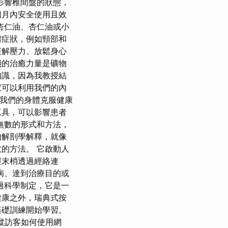
影響椎間盤的狀態，
個月內安全使用且效
杏仁油、杏仁油或小
體症狀，例如頸部和
緩解壓力、放鬆身心
踐的治癒力量是礦物
知識，因為我教授結
家可以利用我們的內
助我們的身體克服健康
工具，可以影響患者
無數的形式和方法，
的解剖學解釋，就像
的方法。 它啟動人
經末梢透過經絡連
病、達到治療目的或
過科學制定，它是一
健康之外，瑞典式按
基礎訓練開始學習。
於追蹤訪客如何使用網