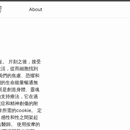
響
About
趾。 片刻之後，接受
激活，從而細胞找到
我們的焦慮、恐懼和
們的生命能量暢通無
而是創造身體、靈魂
的支持療法，它在過
慌症和精神創傷的附
的cookie。 定
、感性和性之間架起
療法醫師。 使用按摩的